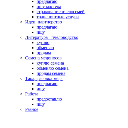
предлагаю
ищу мастера
страхование пчелосемей
транспортные услуги
Идеи, партнерство
предлагаю
ищу
Литература - пчеловодство
куплю
обменяю
продам
Семена медоносов
куплю семена
обменяю семена
продам семена
Тара, фасовка меда
предлагаю
ищу
Работа
предоставлю
ищу
Разное