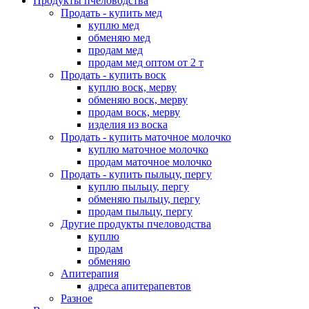
Продукты пчеловодства
Продать - купить мед
куплю мед
обменяю мед
продам мед
продам мед оптом от 2 т
Продать - купить воск
куплю воск, мерву
обменяю воск, мерву
продам воск, мерву
изделия из воска
Продать - купить маточное молочко
куплю маточное молочко
продам маточное молочко
Продать - купить пыльцу, пергу
куплю пыльцу, пергу
обменяю пыльцу, пергу
продам пыльцу, пергу
Другие продукты пчеловодства
куплю
продам
обменяю
Апитерапия
адреса апитерапевтов
Разное