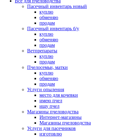
Все для пчеловодства
Пасечный инвентарь новый
куплю
обменяю
продам
Пасечный инвентарь б/у
куплю
обменяю
продам
Ветпрепараты
куплю
продам
Пчелосемьи, матки
куплю
обменяю
продам
Услуги опыления
место для кочевки
имею пчел
ищу пчел
Магазины пчеловодства
Интернет-магазины
Магазины пчеловодства
Услуги для пасечников
изготовлю