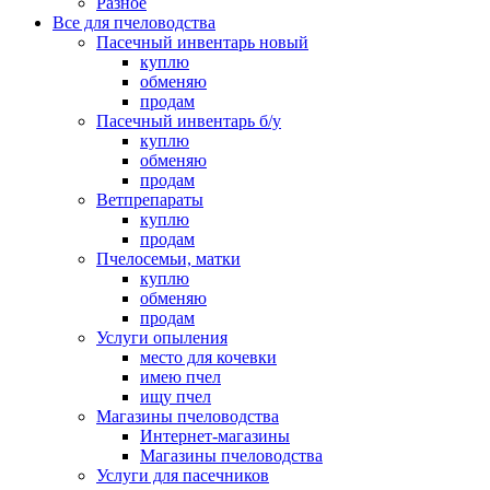
Разное
Все для пчеловодства
Пасечный инвентарь новый
куплю
обменяю
продам
Пасечный инвентарь б/у
куплю
обменяю
продам
Ветпрепараты
куплю
продам
Пчелосемьи, матки
куплю
обменяю
продам
Услуги опыления
место для кочевки
имею пчел
ищу пчел
Магазины пчеловодства
Интернет-магазины
Магазины пчеловодства
Услуги для пасечников