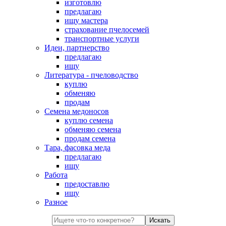
изготовлю
предлагаю
ищу мастера
страхование пчелосемей
транспортные услуги
Идеи, партнерство
предлагаю
ищу
Литература - пчеловодство
куплю
обменяю
продам
Семена медоносов
куплю семена
обменяю семена
продам семена
Тара, фасовка меда
предлагаю
ищу
Работа
предоставлю
ищу
Разное
Искать