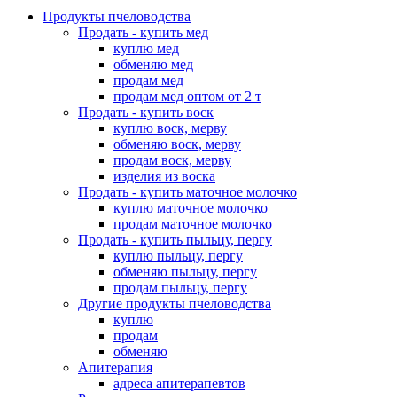
Продукты пчеловодства
Продать - купить мед
куплю мед
обменяю мед
продам мед
продам мед оптом от 2 т
Продать - купить воск
куплю воск, мерву
обменяю воск, мерву
продам воск, мерву
изделия из воска
Продать - купить маточное молочко
куплю маточное молочко
продам маточное молочко
Продать - купить пыльцу, пергу
куплю пыльцу, пергу
обменяю пыльцу, пергу
продам пыльцу, пергу
Другие продукты пчеловодства
куплю
продам
обменяю
Апитерапия
адреса апитерапевтов