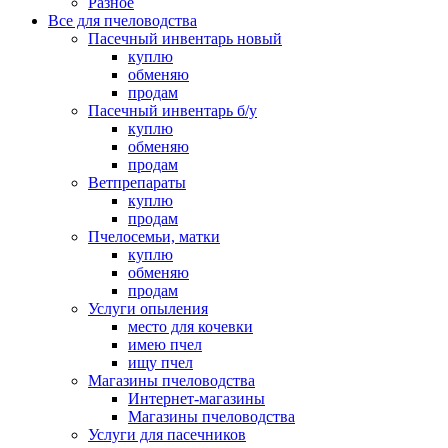
Разное
Все для пчеловодства
Пасечный инвентарь новый
куплю
обменяю
продам
Пасечный инвентарь б/у
куплю
обменяю
продам
Ветпрепараты
куплю
продам
Пчелосемьи, матки
куплю
обменяю
продам
Услуги опыления
место для кочевки
имею пчел
ищу пчел
Магазины пчеловодства
Интернет-магазины
Магазины пчеловодства
Услуги для пасечников