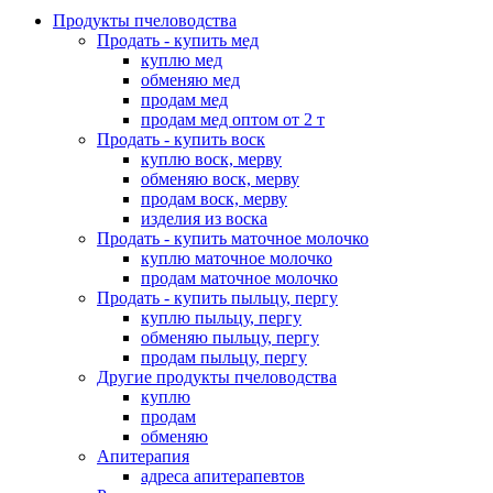
Продукты пчеловодства
Продать - купить мед
куплю мед
обменяю мед
продам мед
продам мед оптом от 2 т
Продать - купить воск
куплю воск, мерву
обменяю воск, мерву
продам воск, мерву
изделия из воска
Продать - купить маточное молочко
куплю маточное молочко
продам маточное молочко
Продать - купить пыльцу, пергу
куплю пыльцу, пергу
обменяю пыльцу, пергу
продам пыльцу, пергу
Другие продукты пчеловодства
куплю
продам
обменяю
Апитерапия
адреса апитерапевтов