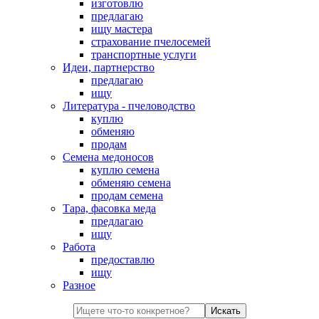
изготовлю
предлагаю
ищу мастера
страхование пчелосемей
транспортные услуги
Идеи, партнерство
предлагаю
ищу
Литература - пчеловодство
куплю
обменяю
продам
Семена медоносов
куплю семена
обменяю семена
продам семена
Тара, фасовка меда
предлагаю
ищу
Работа
предоставлю
ищу
Разное
Искать