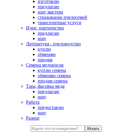
изготовлю
предлагаю
ищу мастера
страхование пчелосемей
транспортные услуги
Идеи, партнерство
предлагаю
ищу
Литература - пчеловодство
куплю
обменяю
продам
Семена медоносов
куплю семена
обменяю семена
продам семена
Тара, фасовка меда
предлагаю
ищу
Работа
предоставлю
ищу
Разное
Искать