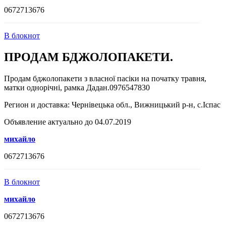
0672713676
В блокнот
ПРОДАМ БДЖОЛОПАКЕТИ.
Продам бджолопакети з власної пасіки на початку травня,
матки однорічні, рамка Дадан.0976547830
Регион и доставка:
Чернівецька обл., Вижницький р-н, с.Іспас
Объявление актуально до 04.07.2019
михайло
0672713676
В блокнот
михайло
0672713676