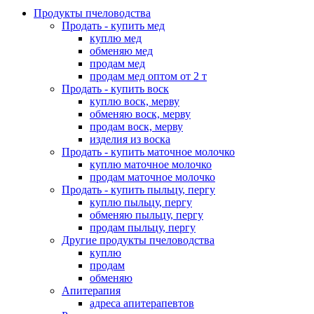
Продукты пчеловодства
Продать - купить мед
куплю мед
обменяю мед
продам мед
продам мед оптом от 2 т
Продать - купить воск
куплю воск, мерву
обменяю воск, мерву
продам воск, мерву
изделия из воска
Продать - купить маточное молочко
куплю маточное молочко
продам маточное молочко
Продать - купить пыльцу, пергу
куплю пыльцу, пергу
обменяю пыльцу, пергу
продам пыльцу, пергу
Другие продукты пчеловодства
куплю
продам
обменяю
Апитерапия
адреса апитерапевтов