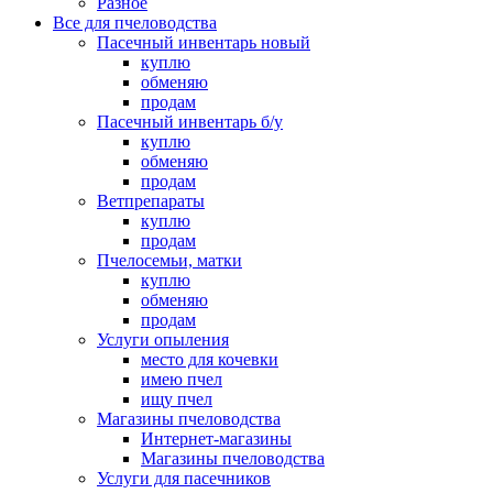
Разное
Все для пчеловодства
Пасечный инвентарь новый
куплю
обменяю
продам
Пасечный инвентарь б/у
куплю
обменяю
продам
Ветпрепараты
куплю
продам
Пчелосемьи, матки
куплю
обменяю
продам
Услуги опыления
место для кочевки
имею пчел
ищу пчел
Магазины пчеловодства
Интернет-магазины
Магазины пчеловодства
Услуги для пасечников