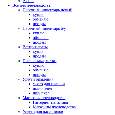
Разное
Все для пчеловодства
Пасечный инвентарь новый
куплю
обменяю
продам
Пасечный инвентарь б/у
куплю
обменяю
продам
Ветпрепараты
куплю
продам
Пчелосемьи, матки
куплю
обменяю
продам
Услуги опыления
место для кочевки
имею пчел
ищу пчел
Магазины пчеловодства
Интернет-магазины
Магазины пчеловодства
Услуги для пасечников