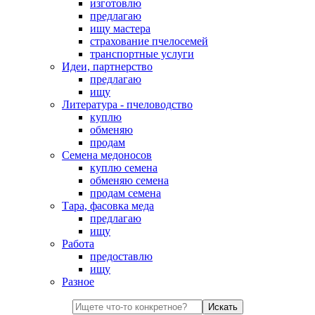
изготовлю
предлагаю
ищу мастера
страхование пчелосемей
транспортные услуги
Идеи, партнерство
предлагаю
ищу
Литература - пчеловодство
куплю
обменяю
продам
Семена медоносов
куплю семена
обменяю семена
продам семена
Тара, фасовка меда
предлагаю
ищу
Работа
предоставлю
ищу
Разное
Искать