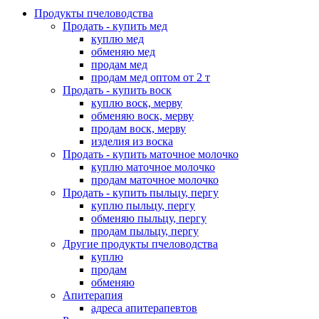
Продукты пчеловодства
Продать - купить мед
куплю мед
обменяю мед
продам мед
продам мед оптом от 2 т
Продать - купить воск
куплю воск, мерву
обменяю воск, мерву
продам воск, мерву
изделия из воска
Продать - купить маточное молочко
куплю маточное молочко
продам маточное молочко
Продать - купить пыльцу, пергу
куплю пыльцу, пергу
обменяю пыльцу, пергу
продам пыльцу, пергу
Другие продукты пчеловодства
куплю
продам
обменяю
Апитерапия
адреса апитерапевтов