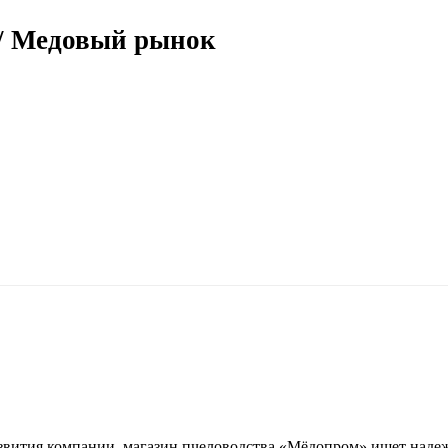
/ Медовый рынок
звития компании, магазин пчеловодства «Мёдопром» ищет надежн