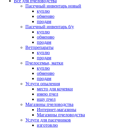
Все для пчеловодства
Пасечный инвентарь новый
куплю
обменяю
продам
Пасечный инвентарь б/у
куплю
обменяю
продам
Ветпрепараты
куплю
продам
Пчелосемьи, матки
куплю
обменяю
продам
Услуги опыления
место для кочевки
имею пчел
ищу пчел
Магазины пчеловодства
Интернет-магазины
Магазины пчеловодства
Услуги для пасечников
изготовлю