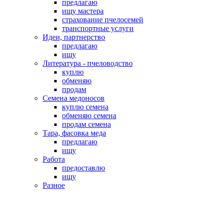
предлагаю
ищу мастера
страхование пчелосемей
транспортные услуги
Идеи, партнерство
предлагаю
ищу
Литература - пчеловодство
куплю
обменяю
продам
Семена медоносов
куплю семена
обменяю семена
продам семена
Тара, фасовка меда
предлагаю
ищу
Работа
предоставлю
ищу
Разное