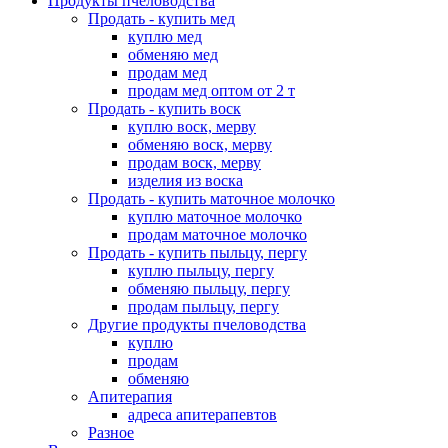
Продукты пчеловодства
Продать - купить мед
куплю мед
обменяю мед
продам мед
продам мед оптом от 2 т
Продать - купить воск
куплю воск, мерву
обменяю воск, мерву
продам воск, мерву
изделия из воска
Продать - купить маточное молочко
куплю маточное молочко
продам маточное молочко
Продать - купить пыльцу, пергу
куплю пыльцу, пергу
обменяю пыльцу, пергу
продам пыльцу, пергу
Другие продукты пчеловодства
куплю
продам
обменяю
Апитерапия
адреса апитерапевтов
Разное