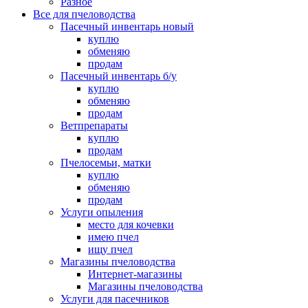
Разное
Все для пчеловодства
Пасечный инвентарь новый
куплю
обменяю
продам
Пасечный инвентарь б/у
куплю
обменяю
продам
Ветпрепараты
куплю
продам
Пчелосемьи, матки
куплю
обменяю
продам
Услуги опыления
место для кочевки
имею пчел
ищу пчел
Магазины пчеловодства
Интернет-магазины
Магазины пчеловодства
Услуги для пасечников