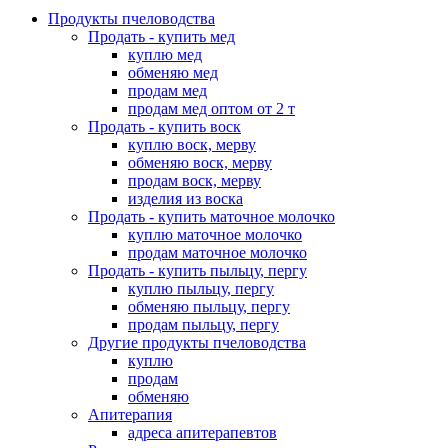
Продукты пчеловодства
Продать - купить мед
куплю мед
обменяю мед
продам мед
продам мед оптом от 2 т
Продать - купить воск
куплю воск, мерву
обменяю воск, мерву
продам воск, мерву
изделия из воска
Продать - купить маточное молочко
куплю маточное молочко
продам маточное молочко
Продать - купить пыльцу, пергу
куплю пыльцу, пергу
обменяю пыльцу, пергу
продам пыльцу, пергу
Другие продукты пчеловодства
куплю
продам
обменяю
Апитерапия
адреса апитерапевтов