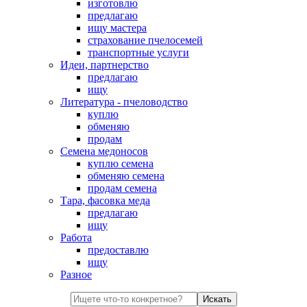
изготовлю
предлагаю
ищу мастера
страхование пчелосемей
транспортные услуги
Идеи, партнерство
предлагаю
ищу
Литература - пчеловодство
куплю
обменяю
продам
Семена медоносов
куплю семена
обменяю семена
продам семена
Тара, фасовка меда
предлагаю
ищу
Работа
предоставлю
ищу
Разное
Искать