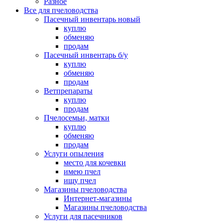
Разное
Все для пчеловодства
Пасечный инвентарь новый
куплю
обменяю
продам
Пасечный инвентарь б/у
куплю
обменяю
продам
Ветпрепараты
куплю
продам
Пчелосемьи, матки
куплю
обменяю
продам
Услуги опыления
место для кочевки
имею пчел
ищу пчел
Магазины пчеловодства
Интернет-магазины
Магазины пчеловодства
Услуги для пасечников