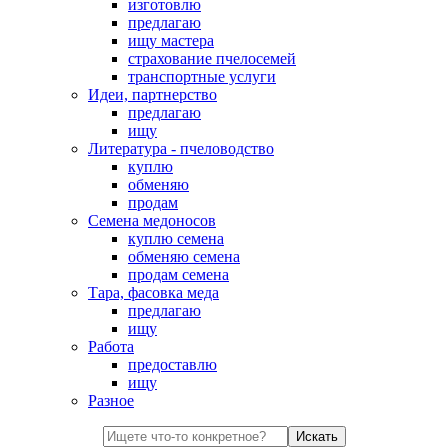
изготовлю
предлагаю
ищу мастера
страхование пчелосемей
транспортные услуги
Идеи, партнерство
предлагаю
ищу
Литература - пчеловодство
куплю
обменяю
продам
Семена медоносов
куплю семена
обменяю семена
продам семена
Тара, фасовка меда
предлагаю
ищу
Работа
предоставлю
ищу
Разное
Искать