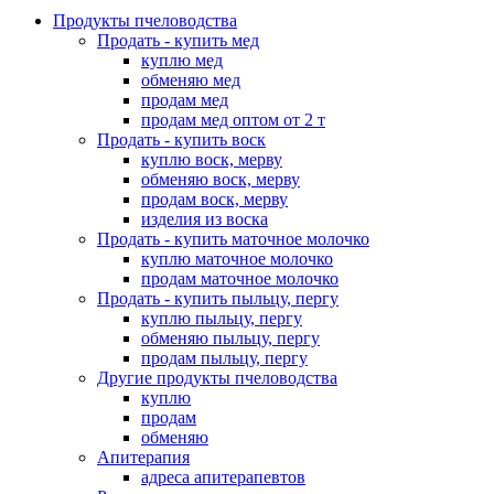
Продукты пчеловодства
Продать - купить мед
куплю мед
обменяю мед
продам мед
продам мед оптом от 2 т
Продать - купить воск
куплю воск, мерву
обменяю воск, мерву
продам воск, мерву
изделия из воска
Продать - купить маточное молочко
куплю маточное молочко
продам маточное молочко
Продать - купить пыльцу, пергу
куплю пыльцу, пергу
обменяю пыльцу, пергу
продам пыльцу, пергу
Другие продукты пчеловодства
куплю
продам
обменяю
Апитерапия
адреса апитерапевтов