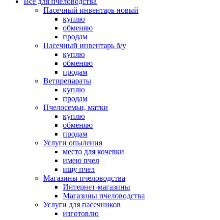
Все для пчеловодства
Пасечный инвентарь новый
куплю
обменяю
продам
Пасечный инвентарь б/у
куплю
обменяю
продам
Ветпрепараты
куплю
продам
Пчелосемьи, матки
куплю
обменяю
продам
Услуги опыления
место для кочевки
имею пчел
ищу пчел
Магазины пчеловодства
Интернет-магазины
Магазины пчеловодства
Услуги для пасечников
изготовлю