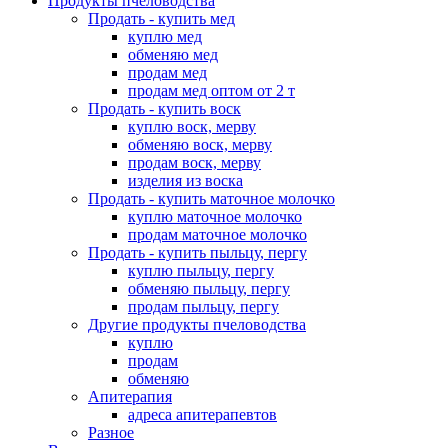
Продукты пчеловодства
Продать - купить мед
куплю мед
обменяю мед
продам мед
продам мед оптом от 2 т
Продать - купить воск
куплю воск, мерву
обменяю воск, мерву
продам воск, мерву
изделия из воска
Продать - купить маточное молочко
куплю маточное молочко
продам маточное молочко
Продать - купить пыльцу, пергу
куплю пыльцу, пергу
обменяю пыльцу, пергу
продам пыльцу, пергу
Другие продукты пчеловодства
куплю
продам
обменяю
Апитерапия
адреса апитерапевтов
Разное