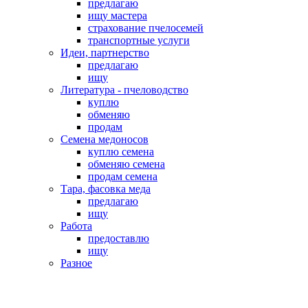
предлагаю
ищу мастера
страхование пчелосемей
транспортные услуги
Идеи, партнерство
предлагаю
ищу
Литература - пчеловодство
куплю
обменяю
продам
Семена медоносов
куплю семена
обменяю семена
продам семена
Тара, фасовка меда
предлагаю
ищу
Работа
предоставлю
ищу
Разное