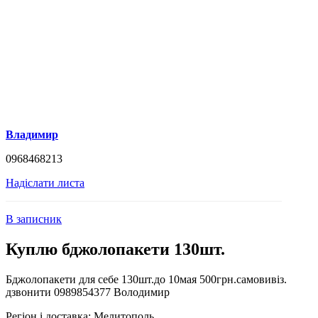
Владимир
0968468213
Надіслати листа
В записник
Куплю бджолопакети 130шт.
Бджолопакети для себе 130шт.до 10мая 500грн.самовивіз.
дзвонити 0989854377 Володимир
Регіон і доставка:
Мелитополь