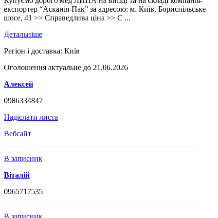
Купуємо дорого мед ЛИПА на виїзді та на складі компанія-
експортер “Асканія-Пак” за адресою: м. Київ, Бориспільське
шосе, 41 >> Справедлива ціна >> С ...
Детальніше
Регіон і доставка:
Київ
Оголошення актуальне до 21.06.2026
Алексей
0986334847
Надіслати листа
Вебсайт
В записник
Віталій
0965717535
В записник