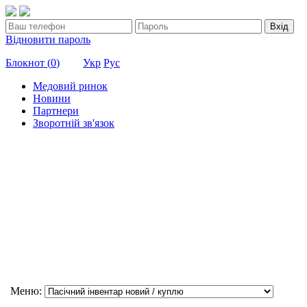
Вхід
Відновити пароль
Блокнот (
0
)
Укр
Рус
Медовий ринок
Новини
Партнери
Зворотній зв'язок
Меню: