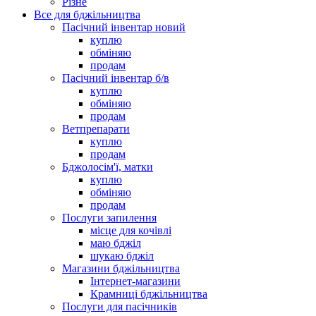
Різне
Все для бджільництва
Пасічний інвентар новий
куплю
обміняю
продам
Пасічний інвентар б/в
куплю
обміняю
продам
Ветпрепарати
куплю
продам
Бджолосім'ї, матки
куплю
обміняю
продам
Послуги запилення
місце для кочівлі
маю бджіл
шукаю бджіл
Магазини бджільництва
Інтернет-магазини
Крамниці бджільництва
Послуги для пасічників