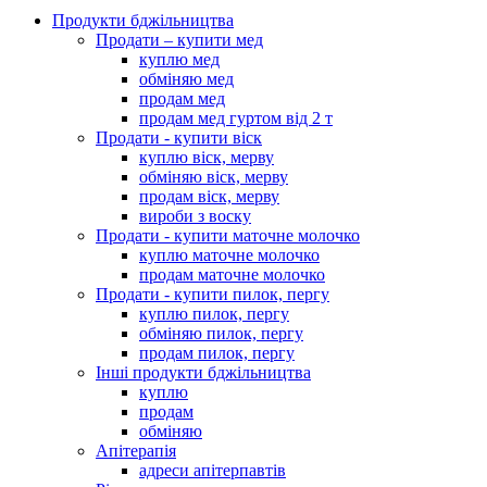
Продукти бджільництва
Продати – купити мед
куплю мед
обміняю мед
продам мед
продам мед гуртом від 2 т
Продати - купити віск
куплю віск, мерву
обміняю віск, мерву
продам віск, мерву
вироби з воску
Продати - купити маточне молочко
куплю маточне молочко
продам маточне молочко
Продати - купити пилок, пергу
куплю пилок, пергу
обміняю пилок, пергу
продам пилок, пергу
Інші продукти бджільництва
куплю
продам
обміняю
Апітерапія
адреси апітерпавтів