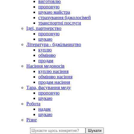
виготовлю
пропоную
шукаю майстра
страхування бджолосімей
транспортні послуги
Ідеї, партнерство
пропоную
шукаю
Література - бджільництво
куплю
обміняю
продам
Насіння медоносів
куплю насіння
обміняю насіння
продам насіння
Тара, фасування меду
пропоную
шукаю
Робота
надам
шукаю
Різне
Шукати