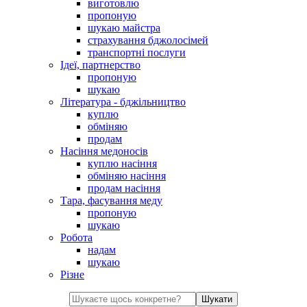
виготовлю
пропоную
шукаю майстра
страхування бджолосімей
транспортні послуги
Ідеї, партнерство
пропоную
шукаю
Література - бджільництво
куплю
обміняю
продам
Насіння медоносів
куплю насіння
обміняю насіння
продам насіння
Тара, фасування меду
пропоную
шукаю
Робота
надам
шукаю
Різне
Шукати