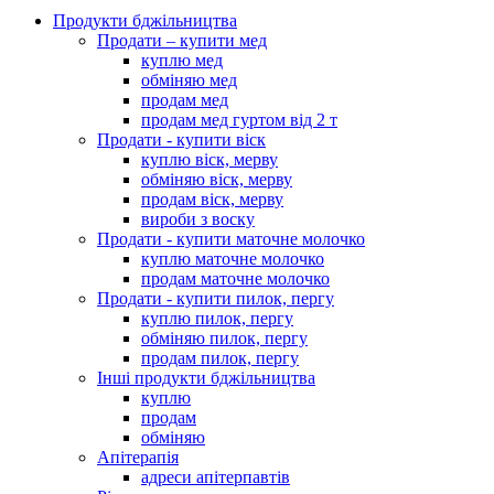
Продукти бджільництва
Продати – купити мед
куплю мед
обміняю мед
продам мед
продам мед гуртом від 2 т
Продати - купити віск
куплю віск, мерву
обміняю віск, мерву
продам віск, мерву
вироби з воску
Продати - купити маточне молочко
куплю маточне молочко
продам маточне молочко
Продати - купити пилок, пергу
куплю пилок, пергу
обміняю пилок, пергу
продам пилок, пергу
Інші продукти бджільництва
куплю
продам
обміняю
Апітерапія
адреси апітерпавтів