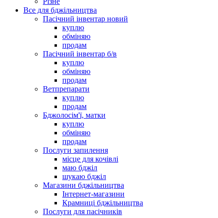
Різне
Все для бджільництва
Пасічний інвентар новий
куплю
обміняю
продам
Пасічний інвентар б/в
куплю
обміняю
продам
Ветпрепарати
куплю
продам
Бджолосім'ї, матки
куплю
обміняю
продам
Послуги запилення
місце для кочівлі
маю бджіл
шукаю бджіл
Магазини бджільництва
Інтернет-магазини
Крамниці бджільництва
Послуги для пасічників