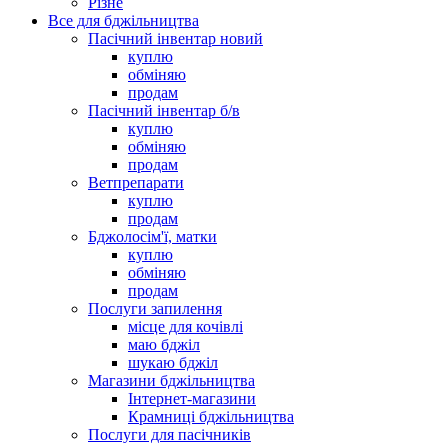
Різне
Все для бджільництва
Пасічний інвентар новий
куплю
обміняю
продам
Пасічний інвентар б/в
куплю
обміняю
продам
Ветпрепарати
куплю
продам
Бджолосім'ї, матки
куплю
обміняю
продам
Послуги запилення
місце для кочівлі
маю бджіл
шукаю бджіл
Магазини бджільництва
Інтернет-магазини
Крамниці бджільництва
Послуги для пасічників