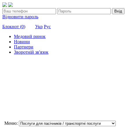
Вхід
Відновити пароль
Блокнот (
0
)
Укр
Рус
Медовий ринок
Новини
Партнери
Зворотній зв'язок
Меню: