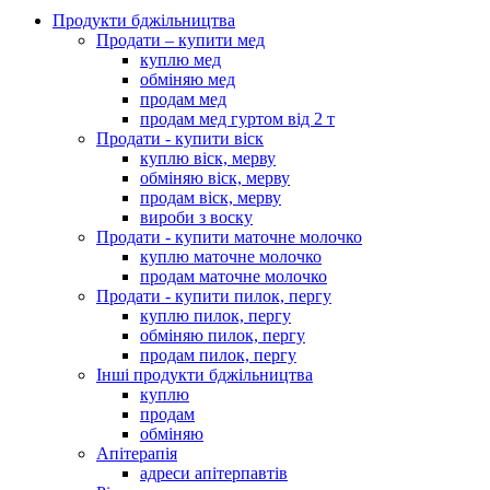
Продукти бджільництва
Продати – купити мед
куплю мед
обміняю мед
продам мед
продам мед гуртом від 2 т
Продати - купити віск
куплю віск, мерву
обміняю віск, мерву
продам віск, мерву
вироби з воску
Продати - купити маточне молочко
куплю маточне молочко
продам маточне молочко
Продати - купити пилок, пергу
куплю пилок, пергу
обміняю пилок, пергу
продам пилок, пергу
Інші продукти бджільництва
куплю
продам
обміняю
Апітерапія
адреси апітерпавтів