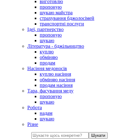
виготовлю
пропоную
шукаю майстра
страхування бджолосімей
транспортні послуги
Ідеї, партнерство
пропоную
шукаю
Література - бджільництво
куплю
обміняю
продам
Насіння медоносів
куплю насіння
обміняю насіння
продам насіння
Тара, фасування меду
пропоную
шукаю
Робота
надам
шукаю
Різне
Шукати