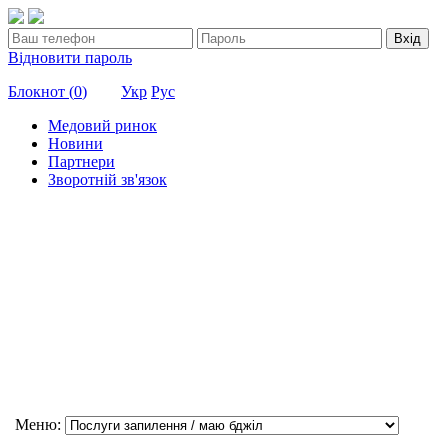
Вхід
Відновити пароль
Блокнот (
0
)
Укр
Рус
Медовий ринок
Новини
Партнери
Зворотній зв'язок
Меню: