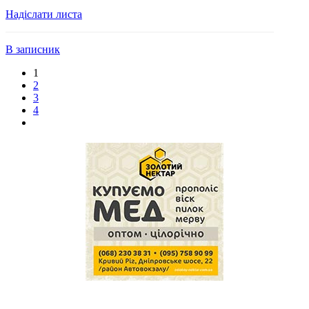
Надіслати листа
В записник
1
2
3
4