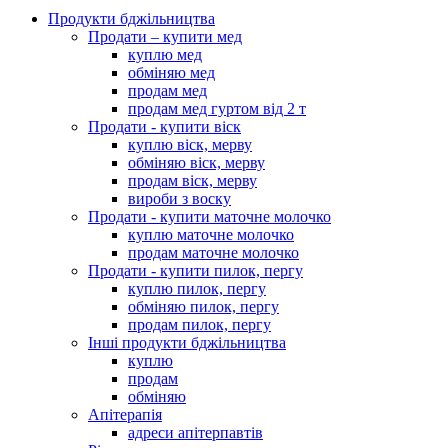
Продукти бджільництва
Продати – купити мед
куплю мед
обміняю мед
продам мед
продам мед гуртом від 2 т
Продати - купити віск
куплю віск, мерву
обміняю віск, мерву
продам віск, мерву
вироби з воску
Продати - купити маточне молочко
куплю маточне молочко
продам маточне молочко
Продати - купити пилок, пергу
куплю пилок, пергу
обміняю пилок, пергу
продам пилок, пергу
Інші продукти бджільництва
куплю
продам
обміняю
Апітерапія
адреси апітерпавтів