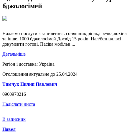
бджолосімей
Надаємо послуги з запилення : соняшник,ріпак,гречка,лохіна
та інше. 1000 бджолосімей.Досвід 15 років. Нал/безнал.;всі
документи готові. Пасіка мобільн ...
Детальніше
Регіон і доставка:
Україна
Оголошення актуальне до 25.04.2024
Тимчук Пилип Павлович
0960978216
Надіслати листа
В записник
Павел