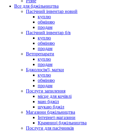
Різне
Все для бджільництва
Пасічний інвентар новий
куплю
обміняю
продам
Пасічний інвентар б/в
куплю
обміняю
продам
Ветпрепарати
куплю
продам
Бджолосім'ї, матки
куплю
обміняю
продам
Послуги запилення
місце для кочівлі
маю бджіл
шукаю бджіл
Магазини бджільництва
Інтернет-магазини
Крамниці бджільництва
Послуги для пасічників