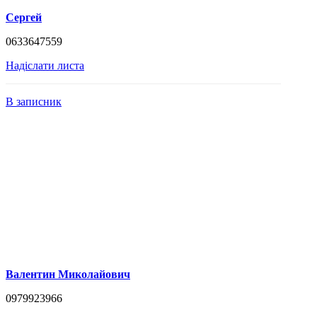
Сергей
0633647559
Надіслати листа
В записник
Валентин Миколайович
0979923966