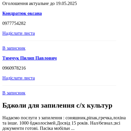
Оголошення актуальне до 19.05.2025
Кондратюк оксана
0977754282
Надіслати листа
В записник
Тимчук Пилип Павлович
0960978216
Надіслати листа
В записник
Бджоли для запилення с/х культур
Надаємо послуги з запилення : соняшник,ріпак,гречка,лохіна
та інше. 1000 бджолосімей.Досвід 15 років. Нал/безнал.;всі
документи готові. Пасіка мобільн ...