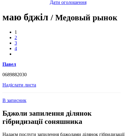
Дати оголошення
маю бджіл
/ Медовый рынок
1
2
3
4
Павел
0689882030
Надіслати листа
В записник
Бджоли запилення ділянок
гібридизації соняшника
Надаєм послуги запилення бджолами ділянок гібридизації