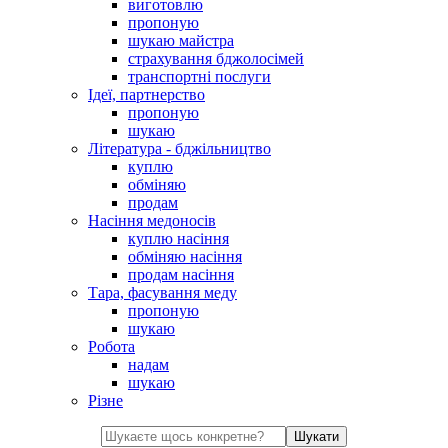
виготовлю
пропоную
шукаю майстра
страхування бджолосімей
транспортні послуги
Ідеї, партнерство
пропоную
шукаю
Література - бджільництво
куплю
обміняю
продам
Насіння медоносів
куплю насіння
обміняю насіння
продам насіння
Тара, фасування меду
пропоную
шукаю
Робота
надам
шукаю
Різне
Шукати