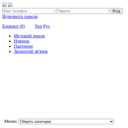
Вхід
Відновити пароль
Блокнот (
0
)
Укр
Рус
Медовий ринок
Новини
Партнери
Зворотній зв'язок
Меню: