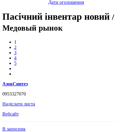
Дати оголошення
Пасічний інвентар новий
/
Медовый рынок
1
2
3
4
5
АзовСинтез
0953327070
Надіслати листа
Вебсайт
В записник