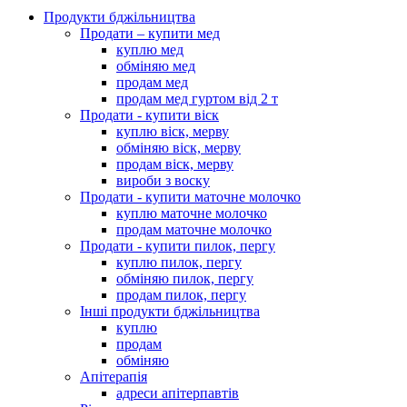
Продукти бджільництва
Продати – купити мед
куплю мед
обміняю мед
продам мед
продам мед гуртом від 2 т
Продати - купити віск
куплю віск, мерву
обміняю віск, мерву
продам віск, мерву
вироби з воску
Продати - купити маточне молочко
куплю маточне молочко
продам маточне молочко
Продати - купити пилок, пергу
куплю пилок, пергу
обміняю пилок, пергу
продам пилок, пергу
Інші продукти бджільництва
куплю
продам
обміняю
Апітерапія
адреси апітерпавтів