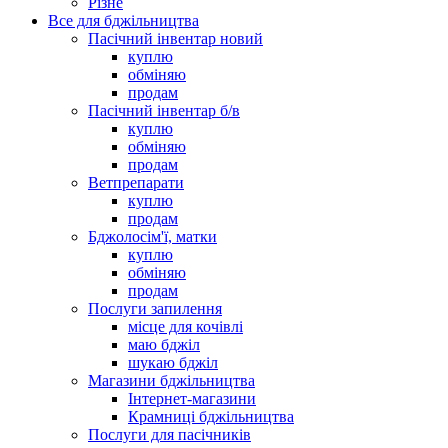
Різне
Все для бджільництва
Пасічний інвентар новий
куплю
обміняю
продам
Пасічний інвентар б/в
куплю
обміняю
продам
Ветпрепарати
куплю
продам
Бджолосім'ї, матки
куплю
обміняю
продам
Послуги запилення
місце для кочівлі
маю бджіл
шукаю бджіл
Магазини бджільництва
Інтернет-магазини
Крамниці бджільництва
Послуги для пасічників