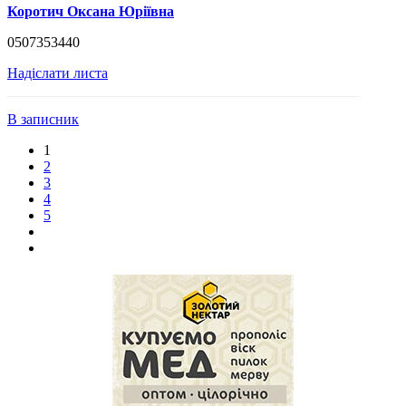
Коротич Оксана Юріївна
0507353440
Надіслати листа
В записник
1
2
3
4
5