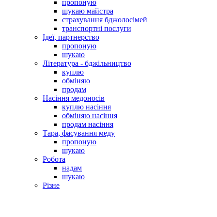
пропоную
шукаю майстра
страхування бджолосімей
транспортні послуги
Ідеї, партнерство
пропоную
шукаю
Література - бджільництво
куплю
обміняю
продам
Насіння медоносів
куплю насіння
обміняю насіння
продам насіння
Тара, фасування меду
пропоную
шукаю
Робота
надам
шукаю
Різне