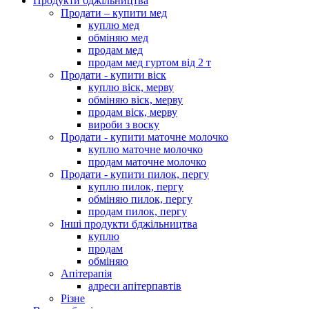
Продукти бджільництва
Продати – купити мед
куплю мед
обміняю мед
продам мед
продам мед гуртом від 2 т
Продати - купити віск
куплю віск, мерву
обміняю віск, мерву
продам віск, мерву
вироби з воску
Продати - купити маточне молочко
куплю маточне молочко
продам маточне молочко
Продати - купити пилок, пергу
куплю пилок, пергу
обміняю пилок, пергу
продам пилок, пергу
Інші продукти бджільництва
куплю
продам
обміняю
Апітерапія
адреси апітерпавтів
Різне