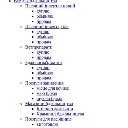
Все для бджільництва
Пасічний інвентар новий
куплю
обміняю
продам
Пасічний інвентар б/в
куплю
обміняю
продам
Ветпрепарати
куплю
продам
Бджолосім'ї, матки
куплю
обміняю
продам
Послуги запилення
місце для кочівлі
маю бджіл
шукаю бджіл
Магазини бджільництва
Інтернет-магазини
Крамниці бджільництва
Послуги для пасічників
виготовлю