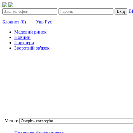
В
Вхід
Блокнот (
0
)
Укр
Рус
Медовий ринок
Новини
Партнери
Зворотній зв'язок
Меню: