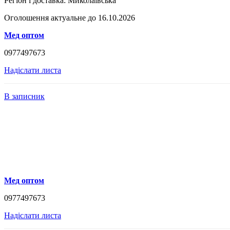
Регіон і доставка:
Миколаївська
Оголошення актуальне до 16.10.2026
Мед оптом
0977497673
Надіслати листа
В записник
Мед оптом
0977497673
Надіслати листа