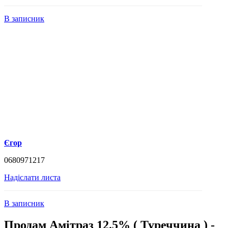
В записник
Єгор
0680971217
Надіслати листа
В записник
Продам Амітраз 12.5% ( Туреччина ) -