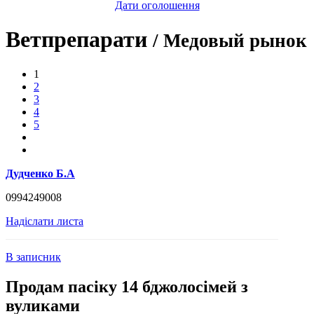
Дати оголошення
Ветпрепарати
/ Медовый рынок
1
2
3
4
5
Дудченко Б.А
0994249008
Надіслати листа
В записник
Продам пасіку 14 бджолосімей з
вуликами