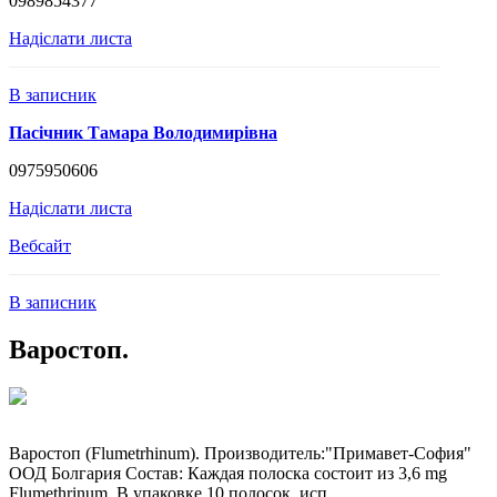
0989854377
Надіслати листа
В записник
Пасічник Тамара Володимирівна
0975950606
Надіслати листа
Вебсайт
В записник
Варостоп.
Варостоп (Flumetrhinum). Производитель:"Примавет-София"
ООД Болгария Состав: Каждая полоска состоит из 3,6 mg
Flumethrinum. В упаковке 10 полосок, исп ...