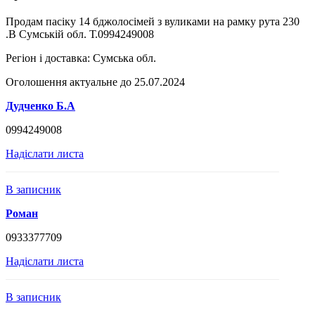
Продам пасіку 14 бджолосімей з вуликами на рамку рута 230
.В Сумській обл. Т.0994249008
Регіон і доставка:
Сумська обл.
Оголошення актуальне до 25.07.2024
Дудченко Б.А
0994249008
Надіслати листа
В записник
Роман
0933377709
Надіслати листа
В записник