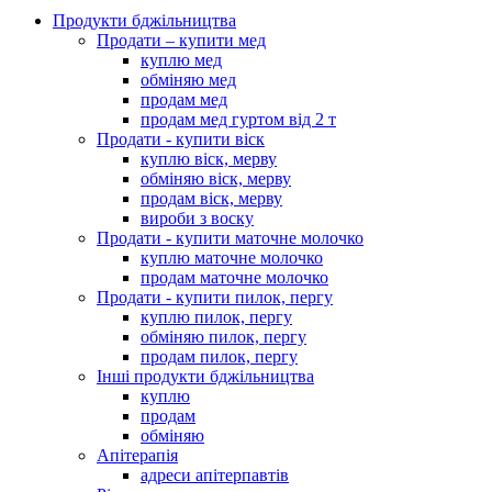
Продукти бджільництва
Продати – купити мед
куплю мед
обміняю мед
продам мед
продам мед гуртом від 2 т
Продати - купити віск
куплю віск, мерву
обміняю віск, мерву
продам віск, мерву
вироби з воску
Продати - купити маточне молочко
куплю маточне молочко
продам маточне молочко
Продати - купити пилок, пергу
куплю пилок, пергу
обміняю пилок, пергу
продам пилок, пергу
Інші продукти бджільництва
куплю
продам
обміняю
Апітерапія
адреси апітерпавтів