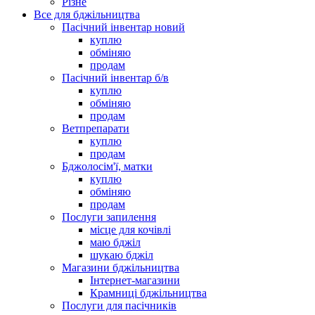
Різне
Все для бджільництва
Пасічний інвентар новий
куплю
обміняю
продам
Пасічний інвентар б/в
куплю
обміняю
продам
Ветпрепарати
куплю
продам
Бджолосім'ї, матки
куплю
обміняю
продам
Послуги запилення
місце для кочівлі
маю бджіл
шукаю бджіл
Магазини бджільництва
Інтернет-магазини
Крамниці бджільництва
Послуги для пасічників