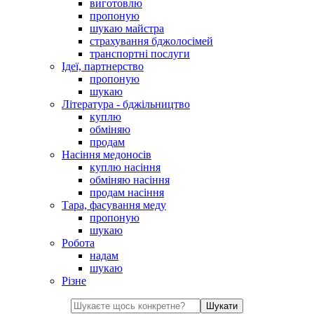
виготовлю
пропоную
шукаю майстра
страхування бджолосімей
транспортні послуги
Ідеї, партнерство
пропоную
шукаю
Література - бджільництво
куплю
обміняю
продам
Насіння медоносів
куплю насіння
обміняю насіння
продам насіння
Тара, фасування меду
пропоную
шукаю
Робота
надам
шукаю
Різне
Шукати