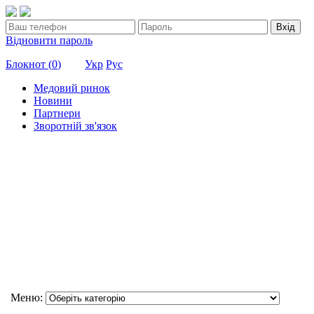
Вхід
Відновити пароль
Блокнот (
0
)
Укр
Рус
Медовий ринок
Новини
Партнери
Зворотній зв'язок
Меню: