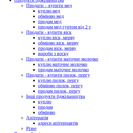
Продукти бджільництва
Продати – купити мед
куплю мед
обміняю мед
продам мед
продам мед гуртом від 2 т
Продати - купити віск
куплю віск, мерву
обміняю віск, мерву
продам віск, мерву
вироби з воску
Продати - купити маточне молочко
куплю маточне молочко
продам маточне молочко
Продати - купити пилок, пергу
куплю пилок, пергу
обміняю пилок, пергу
продам пилок, пергу
Інші продукти бджільництва
куплю
продам
обміняю
Апітерапія
адреси апітерпавтів
Різне