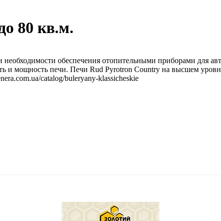
о 80 кв.м.
и необходимости обеспечения отопительными приборами для ав
ть и мощность печи. Печи Rud Pyrotron Country на высшем уро
ra.com.ua/catalog/buleryany-klassicheskie