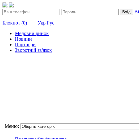
В
Вхід
Блокнот (
0
)
Укр
Рус
Медовий ринок
Новини
Партнери
Зворотній зв'язок
Меню: