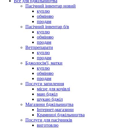
Все для бджільництва
Пасічний інвентар новий
куплю
обміняю
продам
Пасічний інвентар б/в
куплю
обміняю
продам
Ветпрепарати
куплю
продам
Бджолосім'ї, матки
куплю
обміняю
продам
Послуги запилення
місце для кочівлі
маю бджіл
шукаю бджіл
Магазини бджільництва
Інтернет-магазини
Крамниці бджільництва
Послуги для пасічників
виготовлю