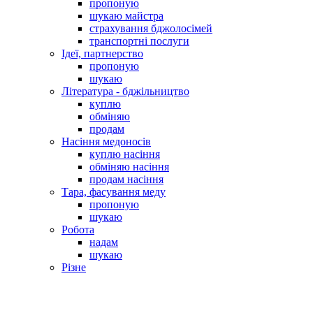
пропоную
шукаю майстра
страхування бджолосімей
транспортні послуги
Ідеї, партнерство
пропоную
шукаю
Література - бджільництво
куплю
обміняю
продам
Насіння медоносів
куплю насіння
обміняю насіння
продам насіння
Тара, фасування меду
пропоную
шукаю
Робота
надам
шукаю
Різне