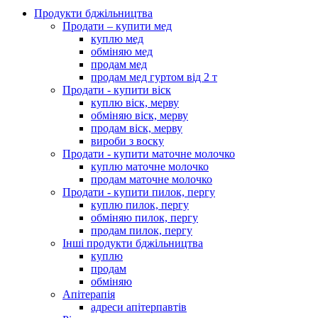
Продукти бджільництва
Продати – купити мед
куплю мед
обміняю мед
продам мед
продам мед гуртом від 2 т
Продати - купити віск
куплю віск, мерву
обміняю віск, мерву
продам віск, мерву
вироби з воску
Продати - купити маточне молочко
куплю маточне молочко
продам маточне молочко
Продати - купити пилок, пергу
куплю пилок, пергу
обміняю пилок, пергу
продам пилок, пергу
Інші продукти бджільництва
куплю
продам
обміняю
Апітерапія
адреси апітерпавтів