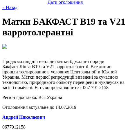
Дати оголошення
« Назад
Матки БАКФАСТ В19 та V21
варротолерантні
Продаємо плідні і неплідні матки бджолині породи
Бакфаст Лінія: В19 та V21 варротолерантні. Все линии
прошли тестирование в условиях Центральной и Южной
Украина. Матки першої репродукції виведені за сучасною
технологією, природнього обльоту перевірені в нуклеусах на
засів і помічені. Есть вопросы звоните т 067 791 2158
Регіон і доставка:
Вся Україна
Оголошення актуальне до 14.07.2019
Андрей Николаевич
0677912158