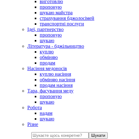
виготовлю
пропоную
шукаю майстра
страхування бджолосімей
транспортні послуги
Ідеї, партнерство
пропоную
шукаю
Література - бджільництво
куплю
обміняю
продам
Насіння медоносів
куплю насіння
обміняю насіння
продам насіння
Тара, фасування меду
пропоную
шукаю
Робота
надам
шукаю
Різне
Шукати