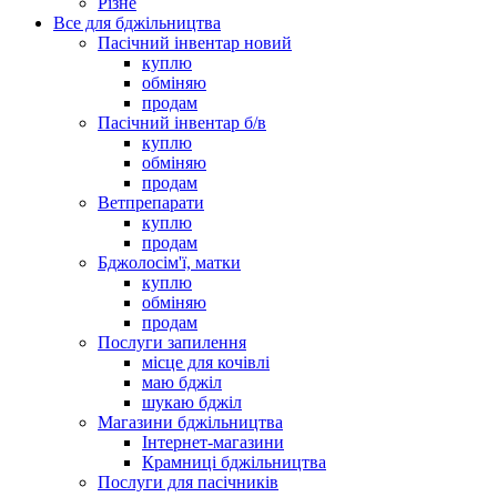
Різне
Все для бджільництва
Пасічний інвентар новий
куплю
обміняю
продам
Пасічний інвентар б/в
куплю
обміняю
продам
Ветпрепарати
куплю
продам
Бджолосім'ї, матки
куплю
обміняю
продам
Послуги запилення
місце для кочівлі
маю бджіл
шукаю бджіл
Магазини бджільництва
Інтернет-магазини
Крамниці бджільництва
Послуги для пасічників