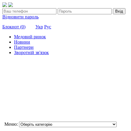
Вхід
Відновити пароль
Блокнот (
0
)
Укр
Рус
Медовий ринок
Новини
Партнери
Зворотній зв'язок
Меню: