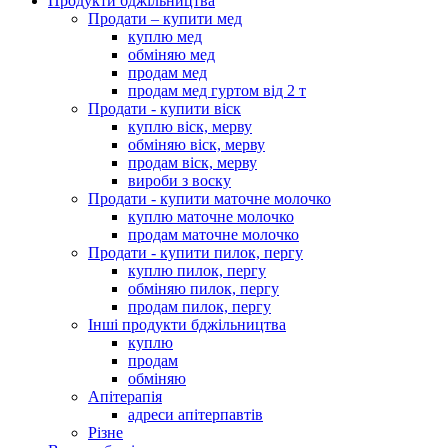
Продукти бджільництва
Продати – купити мед
куплю мед
обміняю мед
продам мед
продам мед гуртом від 2 т
Продати - купити віск
куплю віск, мерву
обміняю віск, мерву
продам віск, мерву
вироби з воску
Продати - купити маточне молочко
куплю маточне молочко
продам маточне молочко
Продати - купити пилок, пергу
куплю пилок, пергу
обміняю пилок, пергу
продам пилок, пергу
Інші продукти бджільництва
куплю
продам
обміняю
Апітерапія
адреси апітерпавтів
Різне