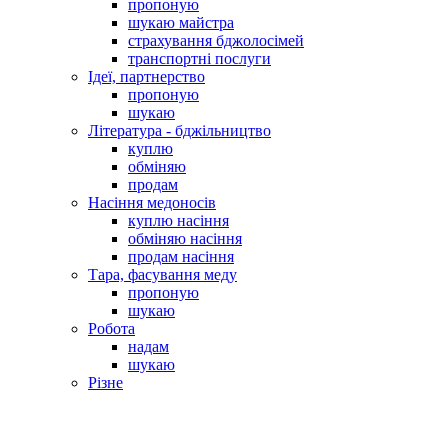
пропоную
шукаю майстра
страхування бджолосімей
транспортні послуги
Ідеї, партнерство
пропоную
шукаю
Література - бджільництво
куплю
обміняю
продам
Насіння медоносів
куплю насіння
обміняю насіння
продам насіння
Тара, фасування меду
пропоную
шукаю
Робота
надам
шукаю
Різне