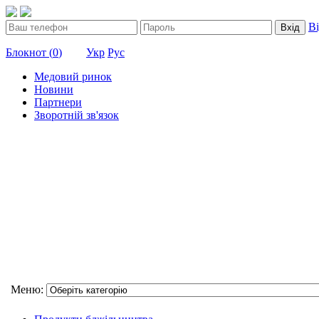
В
Вхід
Блокнот (
0
)
Укр
Рус
Медовий ринок
Новини
Партнери
Зворотній зв'язок
Меню: