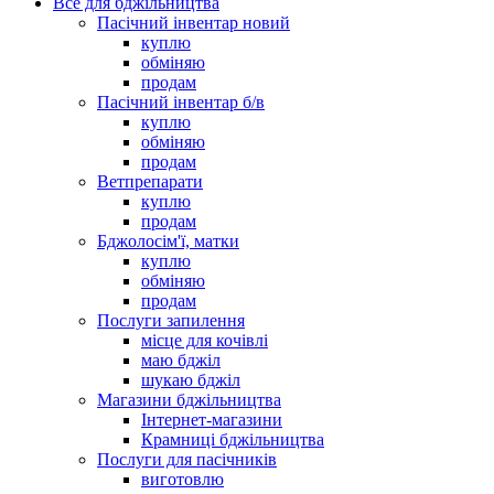
Все для бджільництва
Пасічний інвентар новий
куплю
обміняю
продам
Пасічний інвентар б/в
куплю
обміняю
продам
Ветпрепарати
куплю
продам
Бджолосім'ї, матки
куплю
обміняю
продам
Послуги запилення
місце для кочівлі
маю бджіл
шукаю бджіл
Магазини бджільництва
Інтернет-магазини
Крамниці бджільництва
Послуги для пасічників
виготовлю