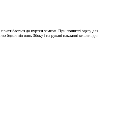
а пристібається до куртки замком. При пошитті одягу для
ю бджіл під одяг. Збоку і на рукаві накладні кишені для