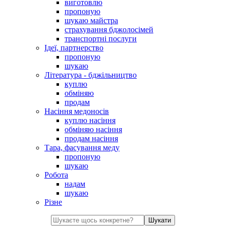
виготовлю
пропоную
шукаю майстра
страхування бджолосімей
транспортні послуги
Ідеї, партнерство
пропоную
шукаю
Література - бджільництво
куплю
обміняю
продам
Насіння медоносів
куплю насіння
обміняю насіння
продам насіння
Тара, фасування меду
пропоную
шукаю
Робота
надам
шукаю
Різне
Шукати