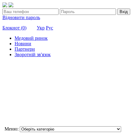
Вхід
Відновити пароль
Блокнот (
0
)
Укр
Рус
Медовий ринок
Новини
Партнери
Зворотній зв'язок
Меню: