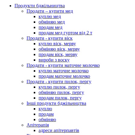
Продукти бджільництва
Продати – купити мед
куплю мед
обміняю мед
продам мед
продам мед гуртом від 2 т
Продати - купити віск
куплю віск, мерву
обміняю віск, мерву
продам віск, мерву
вироби з воску
Продати - купити маточне молочко
куплю маточне молочко
продам маточне молочко
Продати - купити пилок, пергу
куплю пилок, пергу
обміняю пилок, пергу
продам пилок, пергу
Інші продукти бджільництва
куплю
продам
обміняю
Апітерапія
адреси апітерпавтів