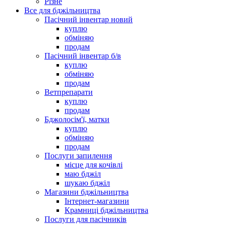
Різне
Все для бджільництва
Пасічний інвентар новий
куплю
обміняю
продам
Пасічний інвентар б/в
куплю
обміняю
продам
Ветпрепарати
куплю
продам
Бджолосім'ї, матки
куплю
обміняю
продам
Послуги запилення
місце для кочівлі
маю бджіл
шукаю бджіл
Магазини бджільництва
Інтернет-магазини
Крамниці бджільництва
Послуги для пасічників