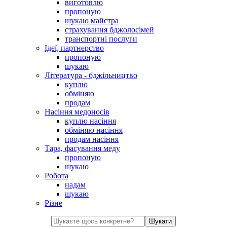
виготовлю
пропоную
шукаю майстра
страхування бджолосімей
транспортні послуги
Ідеї, партнерство
пропоную
шукаю
Література - бджільництво
куплю
обміняю
продам
Насіння медоносів
куплю насіння
обміняю насіння
продам насіння
Тара, фасування меду
пропоную
шукаю
Робота
надам
шукаю
Різне
Шукати