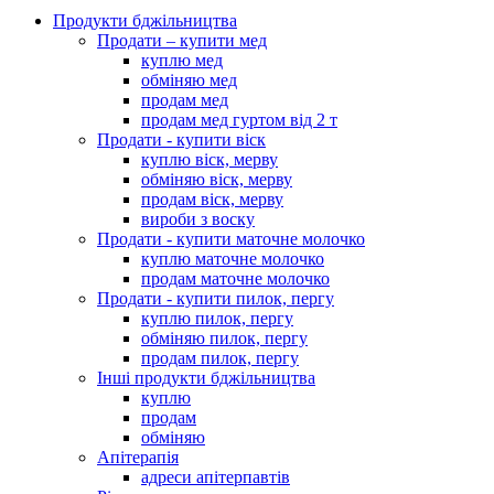
Продукти бджільництва
Продати – купити мед
куплю мед
обміняю мед
продам мед
продам мед гуртом від 2 т
Продати - купити віск
куплю віск, мерву
обміняю віск, мерву
продам віск, мерву
вироби з воску
Продати - купити маточне молочко
куплю маточне молочко
продам маточне молочко
Продати - купити пилок, пергу
куплю пилок, пергу
обміняю пилок, пергу
продам пилок, пергу
Інші продукти бджільництва
куплю
продам
обміняю
Апітерапія
адреси апітерпавтів