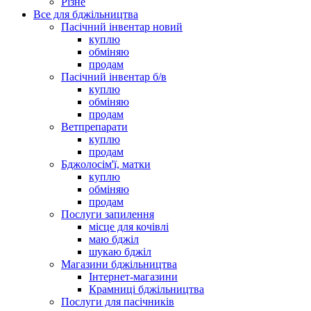
Різне
Все для бджільництва
Пасічний інвентар новий
куплю
обміняю
продам
Пасічний інвентар б/в
куплю
обміняю
продам
Ветпрепарати
куплю
продам
Бджолосім'ї, матки
куплю
обміняю
продам
Послуги запилення
місце для кочівлі
маю бджіл
шукаю бджіл
Магазини бджільництва
Інтернет-магазини
Крамниці бджільництва
Послуги для пасічників