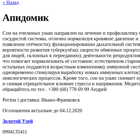
« Назад
Апидомик
Сон на пчелиных ульях направлен на лечение и профилактику б
сосудистой системы, отлично нормализуя кровяное давление и
появление отёчности); функционировании дыхательной системы
вероятности развития туберкулёза); скорости обменных процес
для людей, склонных к перееданию); деятельности репродукти
что помогает нормализовать её состояние; естественном старе
остальных поддаются возрастным изменениям); иммунной систе
одновременно стимулируя выработку новых иммунных клеток);
онкологических процессов. Кроме того, сон на ульях снимает 
и снимая отрицательное влияние стресса и напряжения. Медита
обращайтесь по тел . +380 (66) 778 69 99 Андрей
Регіон і доставка:
Ивано-Франковск
Оголошення актуальне до 04.12.2020
Золотой Улей
0994135411