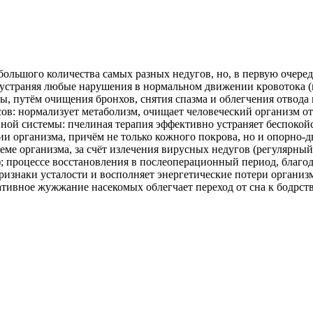
ольшого количества самых разных недугов, но, в первую очередь
 устраняя любые нарушения в нормальном движении кровотока (
, путём очищения бронхов, снятия спазма и облегчения отвода
сов: нормализует метаболизм, очищает человеческий организм от
вной системы: пчелиная терапия эффективно устраняет беспокой
нии организма, причём не только кожного покрова, но и опорно-
ме организма, за счёт излечения вирусных недугов (регулярны
 процессе восстановления в послеоперационный период, благод
признаки усталости и восполняет энергетические потери органи
тивное жужжание насекомых облегчает переход от сна к бодрств