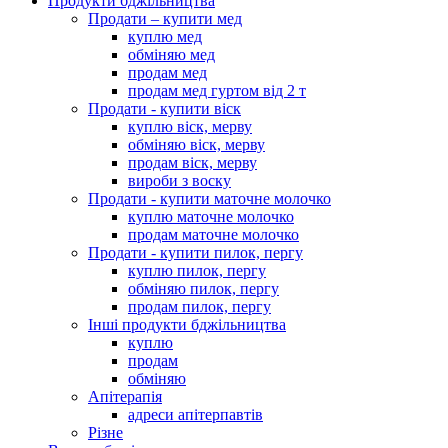
Продукти бджільництва
Продати – купити мед
куплю мед
обміняю мед
продам мед
продам мед гуртом від 2 т
Продати - купити віск
куплю віск, мерву
обміняю віск, мерву
продам віск, мерву
вироби з воску
Продати - купити маточне молочко
куплю маточне молочко
продам маточне молочко
Продати - купити пилок, пергу
куплю пилок, пергу
обміняю пилок, пергу
продам пилок, пергу
Інші продукти бджільництва
куплю
продам
обміняю
Апітерапія
адреси апітерпавтів
Різне