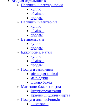
Все для бджільництва
Пасічний інвентар новий
куплю
обміняю
продам
Пасічний інвентар б/в
куплю
обміняю
продам
Ветпрепарати
куплю
продам
Бджолосім'ї, матки
куплю
обміняю
продам
Послуги запилення
місце для кочівлі
маю бджіл
шукаю бджіл
Магазини бджільництва
Інтернет-магазини
Крамниці бджільництва
Послуги для пасічників
виготовлю