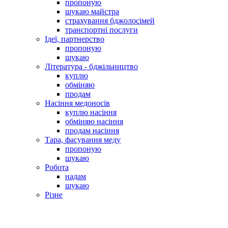
пропоную
шукаю майстра
страхування бджолосімей
транспортні послуги
Ідеї, партнерство
пропоную
шукаю
Література - бджільництво
куплю
обміняю
продам
Насіння медоносів
куплю насіння
обміняю насіння
продам насіння
Тара, фасування меду
пропоную
шукаю
Робота
надам
шукаю
Різне