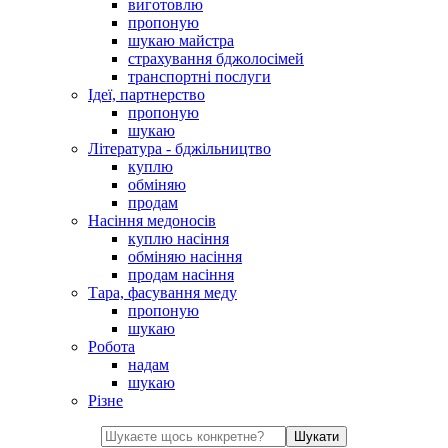
виготовлю
пропоную
шукаю майстра
страхування бджолосімей
транспортні послуги
Ідеї, партнерство
пропоную
шукаю
Література - бджільництво
куплю
обміняю
продам
Насіння медоносів
куплю насіння
обміняю насіння
продам насіння
Тара, фасування меду
пропоную
шукаю
Робота
надам
шукаю
Різне
Шукати