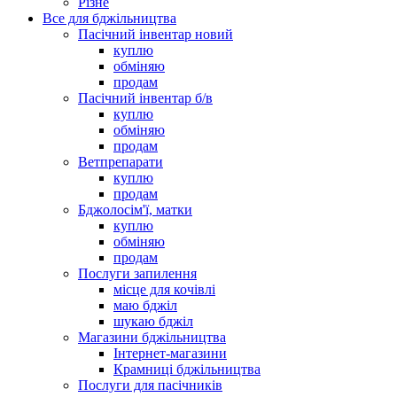
Різне
Все для бджільництва
Пасічний інвентар новий
куплю
обміняю
продам
Пасічний інвентар б/в
куплю
обміняю
продам
Ветпрепарати
куплю
продам
Бджолосім'ї, матки
куплю
обміняю
продам
Послуги запилення
місце для кочівлі
маю бджіл
шукаю бджіл
Магазини бджільництва
Інтернет-магазини
Крамниці бджільництва
Послуги для пасічників