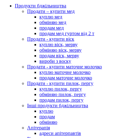
Продукти бджільництва
Продати – купити мед
куплю мед
обміняю мед
продам мед
продам мед гуртом від 2 т
Продати - купити віск
куплю віск, мерву
обміняю віск, мерву
продам віск, мерву
вироби з воску
Продати - купити маточне молочко
куплю маточне молочко
продам маточне молочко
Продати - купити пилок, пергу
куплю пилок, пергу
обміняю пилок, пергу
продам пилок, пергу
Інші продукти бджільництва
куплю
продам
обміняю
Апітерапія
адреси апітерпавтів