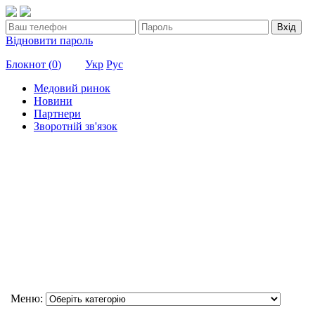
Вхід
Відновити пароль
Блокнот (
0
)
Укр
Рус
Медовий ринок
Новини
Партнери
Зворотній зв'язок
Меню: