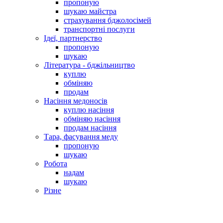
пропоную
шукаю майстра
страхування бджолосімей
транспортні послуги
Ідеї, партнерство
пропоную
шукаю
Література - бджільництво
куплю
обміняю
продам
Насіння медоносів
куплю насіння
обміняю насіння
продам насіння
Тара, фасування меду
пропоную
шукаю
Робота
надам
шукаю
Різне