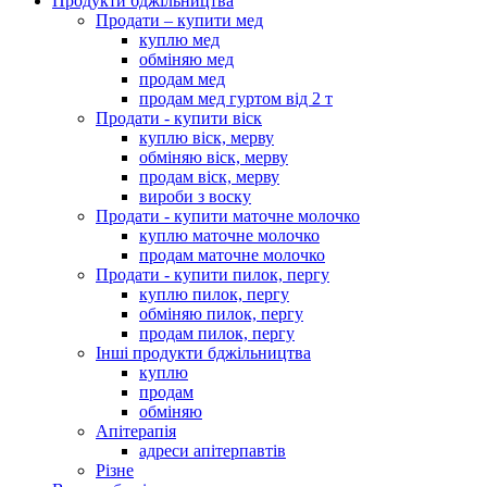
Продукти бджільництва
Продати – купити мед
куплю мед
обміняю мед
продам мед
продам мед гуртом від 2 т
Продати - купити віск
куплю віск, мерву
обміняю віск, мерву
продам віск, мерву
вироби з воску
Продати - купити маточне молочко
куплю маточне молочко
продам маточне молочко
Продати - купити пилок, пергу
куплю пилок, пергу
обміняю пилок, пергу
продам пилок, пергу
Інші продукти бджільництва
куплю
продам
обміняю
Апітерапія
адреси апітерпавтів
Різне