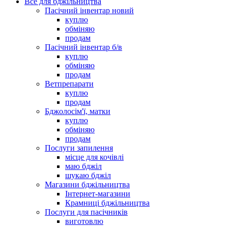
Все для бджільництва
Пасічний інвентар новий
куплю
обміняю
продам
Пасічний інвентар б/в
куплю
обміняю
продам
Ветпрепарати
куплю
продам
Бджолосім'ї, матки
куплю
обміняю
продам
Послуги запилення
місце для кочівлі
маю бджіл
шукаю бджіл
Магазини бджільництва
Інтернет-магазини
Крамниці бджільництва
Послуги для пасічників
виготовлю