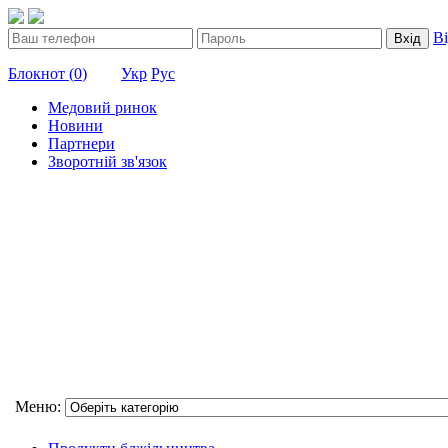
В
Вхід
Блокнот (
0
)
Укр
Рус
Медовий ринок
Новини
Партнери
Зворотній зв'язок
Меню: