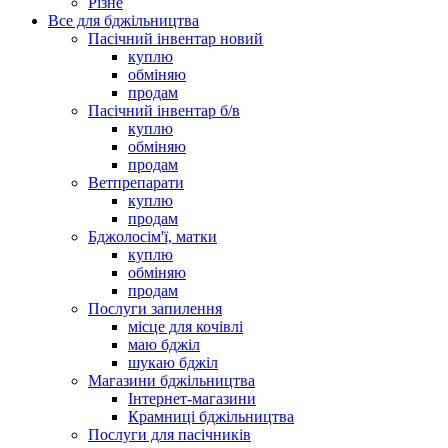
Різне
Все для бджільництва
Пасічний інвентар новий
куплю
обміняю
продам
Пасічний інвентар б/в
куплю
обміняю
продам
Ветпрепарати
куплю
продам
Бджолосім'ї, матки
куплю
обміняю
продам
Послуги запилення
місце для кочівлі
маю бджіл
шукаю бджіл
Магазини бджільництва
Інтернет-магазини
Крамниці бджільництва
Послуги для пасічників