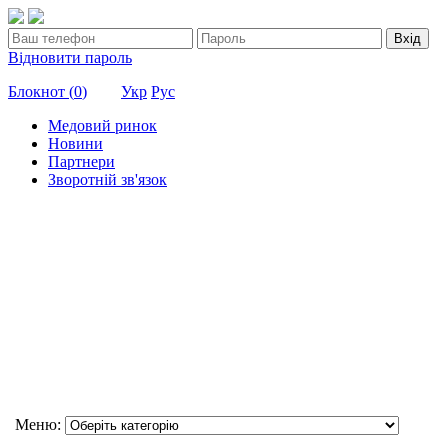
Вхід
Відновити пароль
Блокнот (
0
)
Укр
Рус
Медовий ринок
Новини
Партнери
Зворотній зв'язок
Меню: