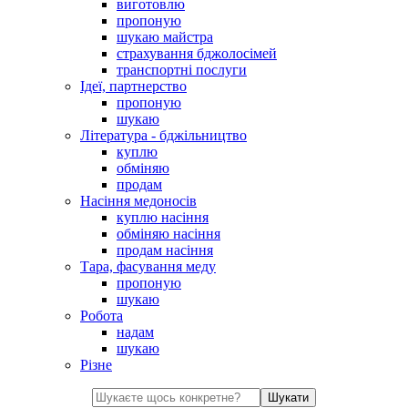
виготовлю
пропоную
шукаю майстра
страхування бджолосімей
транспортні послуги
Ідеї, партнерство
пропоную
шукаю
Література - бджільництво
куплю
обміняю
продам
Насіння медоносів
куплю насіння
обміняю насіння
продам насіння
Тара, фасування меду
пропоную
шукаю
Робота
надам
шукаю
Різне
Шукати