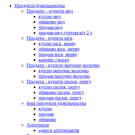
Продукти бджільництва
Продати – купити мед
куплю мед
обміняю мед
продам мед
продам мед гуртом від 2 т
Продати - купити віск
куплю віск, мерву
обміняю віск, мерву
продам віск, мерву
вироби з воску
Продати - купити маточне молочко
куплю маточне молочко
продам маточне молочко
Продати - купити пилок, пергу
куплю пилок, пергу
обміняю пилок, пергу
продам пилок, пергу
Інші продукти бджільництва
куплю
продам
обміняю
Апітерапія
адреси апітерпавтів