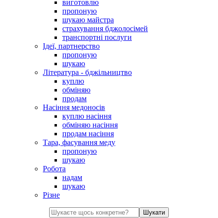
виготовлю
пропоную
шукаю майстра
страхування бджолосімей
транспортні послуги
Ідеї, партнерство
пропоную
шукаю
Література - бджільництво
куплю
обміняю
продам
Насіння медоносів
куплю насіння
обміняю насіння
продам насіння
Тара, фасування меду
пропоную
шукаю
Робота
надам
шукаю
Різне
Шукати