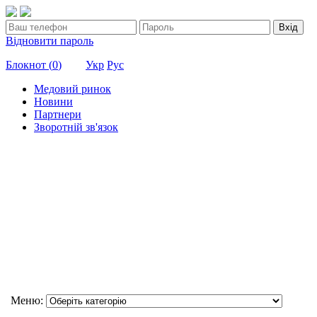
Вхід
Відновити пароль
Блокнот (
0
)
Укр
Рус
Медовий ринок
Новини
Партнери
Зворотній зв'язок
Меню: