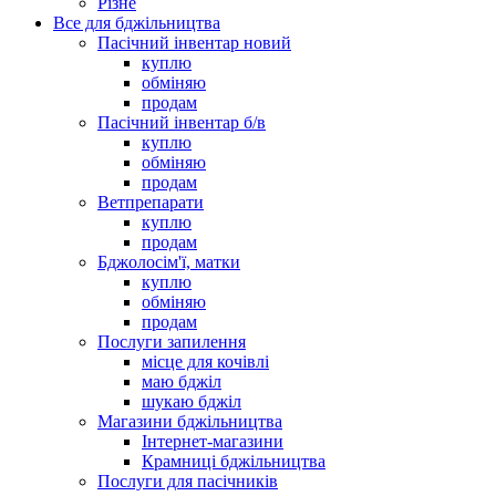
Різне
Все для бджільництва
Пасічний інвентар новий
куплю
обміняю
продам
Пасічний інвентар б/в
куплю
обміняю
продам
Ветпрепарати
куплю
продам
Бджолосім'ї, матки
куплю
обміняю
продам
Послуги запилення
місце для кочівлі
маю бджіл
шукаю бджіл
Магазини бджільництва
Інтернет-магазини
Крамниці бджільництва
Послуги для пасічників