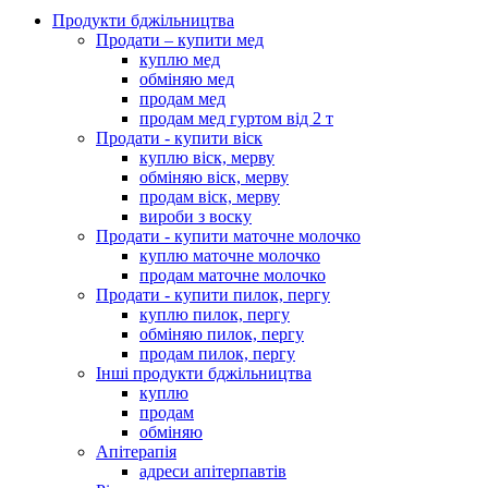
Продукти бджільництва
Продати – купити мед
куплю мед
обміняю мед
продам мед
продам мед гуртом від 2 т
Продати - купити віск
куплю віск, мерву
обміняю віск, мерву
продам віск, мерву
вироби з воску
Продати - купити маточне молочко
куплю маточне молочко
продам маточне молочко
Продати - купити пилок, пергу
куплю пилок, пергу
обміняю пилок, пергу
продам пилок, пергу
Інші продукти бджільництва
куплю
продам
обміняю
Апітерапія
адреси апітерпавтів