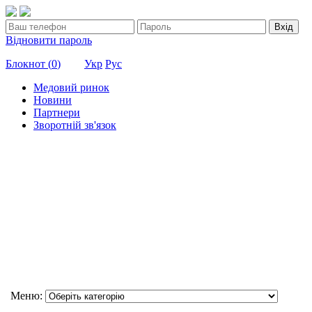
Вхід
Відновити пароль
Блокнот (
0
)
Укр
Рус
Медовий ринок
Новини
Партнери
Зворотній зв'язок
Меню: