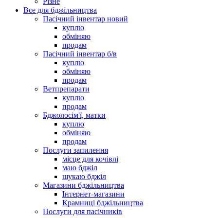
Різне
Все для бджільництва
Пасічний інвентар новий
куплю
обміняю
продам
Пасічний інвентар б/в
куплю
обміняю
продам
Ветпрепарати
куплю
продам
Бджолосім'ї, матки
куплю
обміняю
продам
Послуги запилення
місце для кочівлі
маю бджіл
шукаю бджіл
Магазини бджільництва
Інтернет-магазини
Крамниці бджільництва
Послуги для пасічників