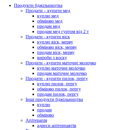
Продукти бджільництва
Продати – купити мед
куплю мед
обміняю мед
продам мед
продам мед гуртом від 2 т
Продати - купити віск
куплю віск, мерву
обміняю віск, мерву
продам віск, мерву
вироби з воску
Продати - купити маточне молочко
куплю маточне молочко
продам маточне молочко
Продати - купити пилок, пергу
куплю пилок, пергу
обміняю пилок, пергу
продам пилок, пергу
Інші продукти бджільництва
куплю
продам
обміняю
Апітерапія
адреси апітерпавтів