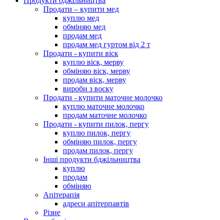
Продукти бджільництва
Продати – купити мед
куплю мед
обміняю мед
продам мед
продам мед гуртом від 2 т
Продати - купити віск
куплю віск, мерву
обміняю віск, мерву
продам віск, мерву
вироби з воску
Продати - купити маточне молочко
куплю маточне молочко
продам маточне молочко
Продати - купити пилок, пергу
куплю пилок, пергу
обміняю пилок, пергу
продам пилок, пергу
Інші продукти бджільництва
куплю
продам
обміняю
Апітерапія
адреси апітерпавтів
Різне