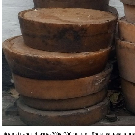
віск,в кількості близько 300кг.300грн за кг. Доставка нова пошт