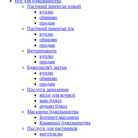
Все для бджільництва
Пасічний інвентар новий
куплю
обміняю
продам
Пасічний інвентар б/в
куплю
обміняю
продам
Ветпрепарати
куплю
продам
Бджолосім'ї, матки
куплю
обміняю
продам
Послуги запилення
місце для кочівлі
маю бджіл
шукаю бджіл
Магазини бджільництва
Інтернет-магазини
Крамниці бджільництва
Послуги для пасічників
виготовлю