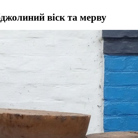
джолиний віск та мерву