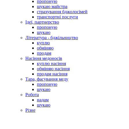
пропоную
шукаю майстра
страхування бджолосімей
транспортні послуги
Ідеї, партнерство
пропоную
шукаю
Література - бджільництво
куплю
обміняю
продам
Насіння медоносів
куплю насіння
обміняю насіння
продам насіння
Тара, фасування меду
пропоную
шукаю
Робота
надам
шукаю
Різне