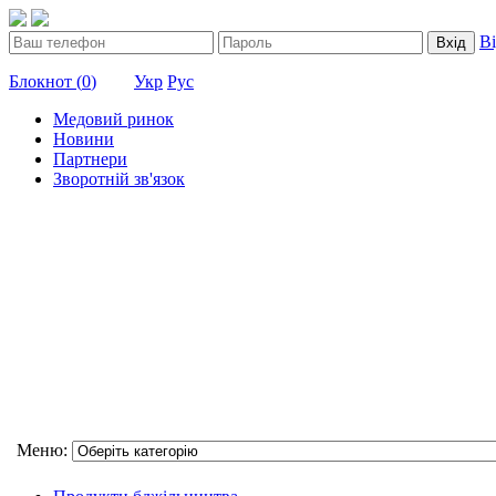
В
Вхід
Блокнот (
0
)
Укр
Рус
Медовий ринок
Новини
Партнери
Зворотній зв'язок
Меню: