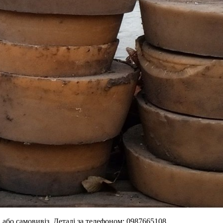
а,або самовивіз. Деталі за телефоном: 0987665108