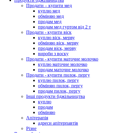
Продукти бджільництва
Продати – купити мед
куплю мед
обміняю мед
продам мед
продам мед гуртом від 2 т
Продати - купити віск
куплю віск, мерву
обміняю віск, мерву
продам віск, мерву
вироби з воску
Продати - купити маточне молочко
куплю маточне молочко
продам маточне молочко
Продати - купити пилок, пергу
куплю пилок, пергу
обміняю пилок, пергу
продам пилок, пергу
Інші продукти бджільництва
куплю
продам
обміняю
Апітерапія
адреси апітерпавтів
Різне