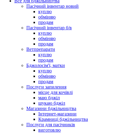
Все для бджільництва
Пасічний інвентар новий
куплю
обміняю
продам
Пасічний інвентар б/в
куплю
обміняю
продам
Ветпрепарати
куплю
продам
Бджолосім'ї, матки
куплю
обміняю
продам
Послуги запилення
місце для кочівлі
маю бджіл
шукаю бджіл
Магазини бджільництва
Інтернет-магазини
Крамниці бджільництва
Послуги для пасічників
виготовлю