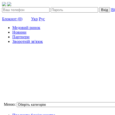
В
Вхід
Блокнот (
0
)
Укр
Рус
Медовий ринок
Новини
Партнери
Зворотній зв'язок
Меню: