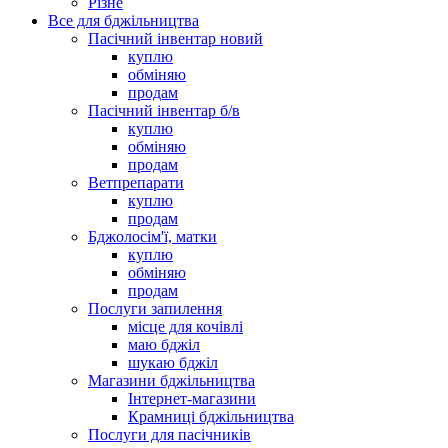
Різне
Все для бджільництва
Пасічний інвентар новий
куплю
обміняю
продам
Пасічний інвентар б/в
куплю
обміняю
продам
Ветпрепарати
куплю
продам
Бджолосім'ї, матки
куплю
обміняю
продам
Послуги запилення
місце для кочівлі
маю бджіл
шукаю бджіл
Магазини бджільництва
Інтернет-магазини
Крамниці бджільництва
Послуги для пасічників