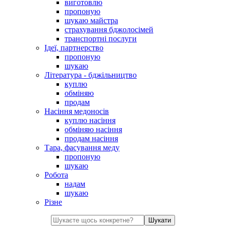
виготовлю
пропоную
шукаю майстра
страхування бджолосімей
транспортні послуги
Ідеї, партнерство
пропоную
шукаю
Література - бджільництво
куплю
обміняю
продам
Насіння медоносів
куплю насіння
обміняю насіння
продам насіння
Тара, фасування меду
пропоную
шукаю
Робота
надам
шукаю
Різне
Шукати