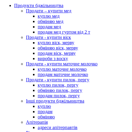
Продукти бджільництва
Продати – купити мед
куплю мед
обміняю мед
продам мед
продам мед гуртом від 2 т
Продати - купити віск
куплю віск, мерву
обміняю віск, мерву
продам віск, мерву
вироби з воску
Продати - купити маточне молочко
куплю маточне молочко
продам маточне молочко
Продати - купити пилок, пергу
куплю пилок, пергу
обміняю пилок, пергу
продам пилок, пергу
Інші продукти бджільництва
куплю
продам
обміняю
Апітерапія
адреси апітерпавтів