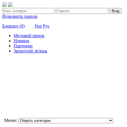
Вхід
Відновити пароль
Блокнот (
0
)
Укр
Рус
Медовий ринок
Новини
Партнери
Зворотній зв'язок
Меню: