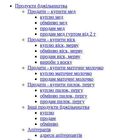
Продукти бджільництва
Продати – купити мед
куплю мед
обміняю мед
продам мед
продам мед гуртом від 2 т
Продати - купити віск
куплю віск, мерву
обміняю віск, мерву
продам віск, мерву
вироби з воску
Продати - купити маточне молочко
куплю маточне молочко
продам маточне молочко
Продати - купити пилок, пергу
куплю пилок, пергу
обміняю пилок, пергу
продам пилок, пергу
Інші продукти бджільництва
куплю
продам
обміняю
Апітерапія
адреси апітерпавтів