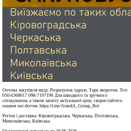
Оптова закупівля меду. Розрахунок одразу. Тара зворотня. Тел:
050-6368017 098-7197199 Для швидкого та зручного
спілкування, а також запиту актуальної ціни, скористайтесь
нашим чат-ботом: https://t.me/AmedA_Group_Bot
Регіон і доставка:
Кіровоградська, Черкаська, Полтавська,
Миколаївська, Київська
Оголошення актуальне до 30.06.2026