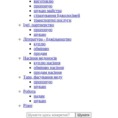
виготовлю
пропоную
шукаю майстра
страхування бджолосімей
транспортні послуги
Ідеї, партнерство
пропоную
шукаю
Література - бджільництво
куплю
обміняю
продам
Насіння медоносів
куплю насіння
обміняю насіння
продам насіння
Тара, фасування меду
пропоную
шукаю
Робота
надам
шукаю
Різне
Шукати