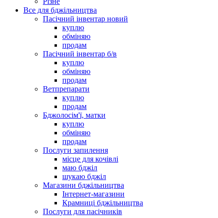
Різне
Все для бджільництва
Пасічний інвентар новий
куплю
обміняю
продам
Пасічний інвентар б/в
куплю
обміняю
продам
Ветпрепарати
куплю
продам
Бджолосім'ї, матки
куплю
обміняю
продам
Послуги запилення
місце для кочівлі
маю бджіл
шукаю бджіл
Магазини бджільництва
Інтернет-магазини
Крамниці бджільництва
Послуги для пасічників