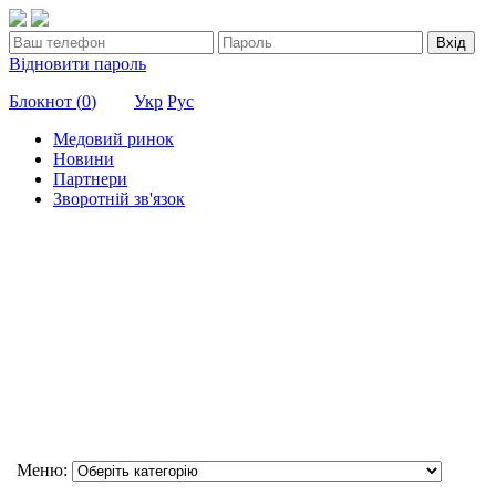
Вхід
Відновити пароль
Блокнот (
0
)
Укр
Рус
Медовий ринок
Новини
Партнери
Зворотній зв'язок
Меню: