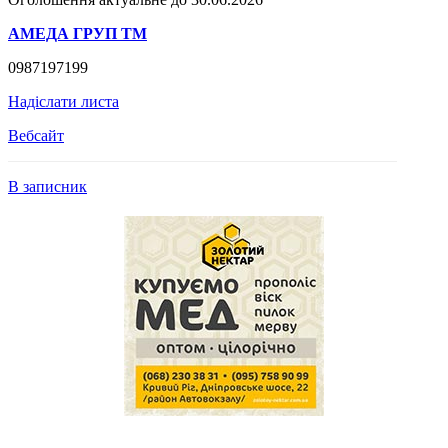
АМЕДА ГРУП ТМ
0987197199
Надіслати листа
Вебсайт
В записник