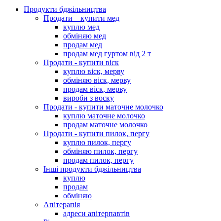
Продукти бджільництва
Продати – купити мед
куплю мед
обміняю мед
продам мед
продам мед гуртом від 2 т
Продати - купити віск
куплю віск, мерву
обміняю віск, мерву
продам віск, мерву
вироби з воску
Продати - купити маточне молочко
куплю маточне молочко
продам маточне молочко
Продати - купити пилок, пергу
куплю пилок, пергу
обміняю пилок, пергу
продам пилок, пергу
Інші продукти бджільництва
куплю
продам
обміняю
Апітерапія
адреси апітерпавтів