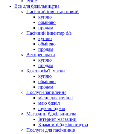
Різне
Все для бджільництва
Пасічний інвентар новий
куплю
обміняю
продам
Пасічний інвентар б/в
куплю
обміняю
продам
Ветпрепарати
куплю
продам
Бджолосім'ї, матки
куплю
обміняю
продам
Послуги запилення
місце для кочівлі
маю бджіл
шукаю бджіл
Магазини бджільництва
Інтернет-магазини
Крамниці бджільництва
Послуги для пасічників