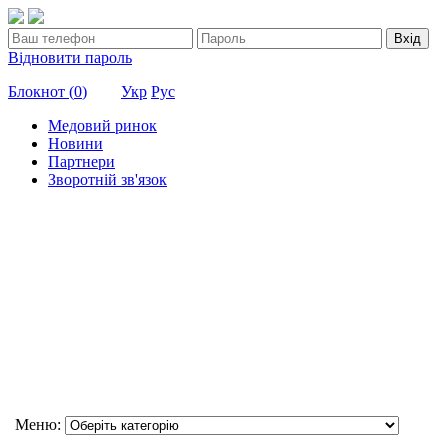
Вхід
Відновити пароль
Блокнот (
0
)
Укр
Рус
Медовий ринок
Новини
Партнери
Зворотній зв'язок
Меню: