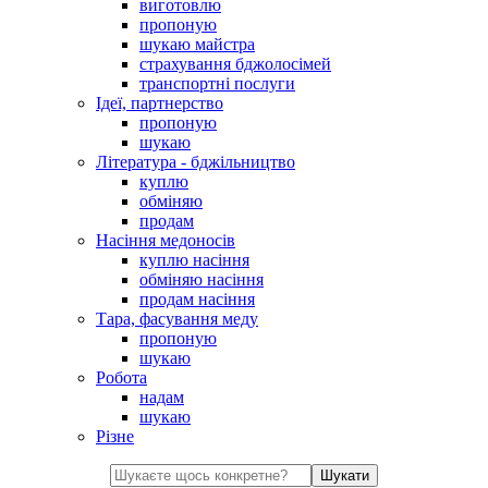
виготовлю
пропоную
шукаю майстра
страхування бджолосімей
транспортні послуги
Ідеї, партнерство
пропоную
шукаю
Література - бджільництво
куплю
обміняю
продам
Насіння медоносів
куплю насіння
обміняю насіння
продам насіння
Тара, фасування меду
пропоную
шукаю
Робота
надам
шукаю
Різне
Шукати