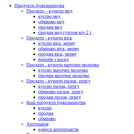
Продукти бджільництва
Продати – купити мед
куплю мед
обміняю мед
продам мед
продам мед гуртом від 2 т
Продати - купити віск
куплю віск, мерву
обміняю віск, мерву
продам віск, мерву
вироби з воску
Продати - купити маточне молочко
куплю маточне молочко
продам маточне молочко
Продати - купити пилок, пергу
куплю пилок, пергу
обміняю пилок, пергу
продам пилок, пергу
Інші продукти бджільництва
куплю
продам
обміняю
Апітерапія
адреси апітерпавтів