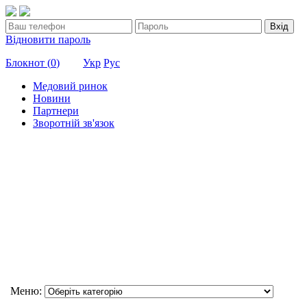
Вхід
Відновити пароль
Блокнот (
0
)
Укр
Рус
Медовий ринок
Новини
Партнери
Зворотній зв'язок
Меню: