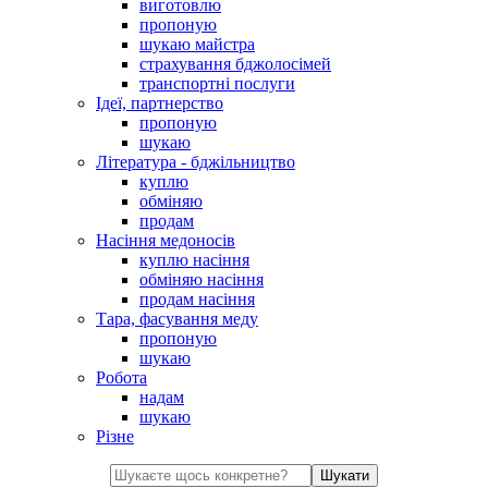
виготовлю
пропоную
шукаю майстра
страхування бджолосімей
транспортні послуги
Ідеї, партнерство
пропоную
шукаю
Література - бджільництво
куплю
обміняю
продам
Насіння медоносів
куплю насіння
обміняю насіння
продам насіння
Тара, фасування меду
пропоную
шукаю
Робота
надам
шукаю
Різне
Шукати