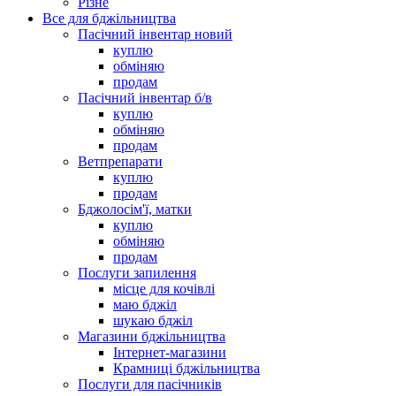
Різне
Все для бджільництва
Пасічний інвентар новий
куплю
обміняю
продам
Пасічний інвентар б/в
куплю
обміняю
продам
Ветпрепарати
куплю
продам
Бджолосім'ї, матки
куплю
обміняю
продам
Послуги запилення
місце для кочівлі
маю бджіл
шукаю бджіл
Магазини бджільництва
Інтернет-магазини
Крамниці бджільництва
Послуги для пасічників