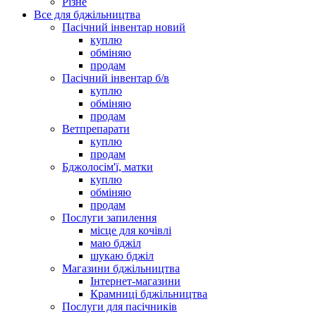
Різне
Все для бджільництва
Пасічний інвентар новий
куплю
обміняю
продам
Пасічний інвентар б/в
куплю
обміняю
продам
Ветпрепарати
куплю
продам
Бджолосім'ї, матки
куплю
обміняю
продам
Послуги запилення
місце для кочівлі
маю бджіл
шукаю бджіл
Магазини бджільництва
Інтернет-магазини
Крамниці бджільництва
Послуги для пасічників