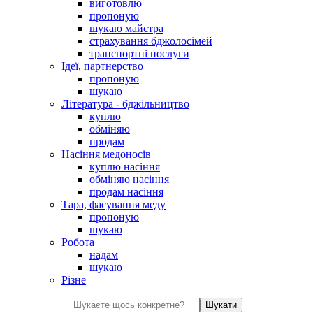
виготовлю
пропоную
шукаю майстра
страхування бджолосімей
транспортні послуги
Ідеї, партнерство
пропоную
шукаю
Література - бджільництво
куплю
обміняю
продам
Насіння медоносів
куплю насіння
обміняю насіння
продам насіння
Тара, фасування меду
пропоную
шукаю
Робота
надам
шукаю
Різне
Шукати