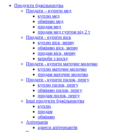
Продукти бджільництва
Продати – купити мед
куплю мед
обміняю мед
продам мед
продам мед гуртом від 2 т
Продати - купити віск
куплю віск, мерву
обміняю віск, мерву
продам віск, мерву
вироби з воску
Продати - купити маточне молочко
куплю маточне молочко
продам маточне молочко
Продати - купити пилок, пергу
куплю пилок, пергу
обміняю пилок, пергу
продам пилок, пергу
Інші продукти бджільництва
куплю
продам
обміняю
Апітерапія
адреси апітерпавтів