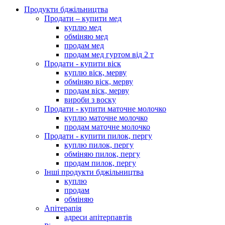
Продукти бджільництва
Продати – купити мед
куплю мед
обміняю мед
продам мед
продам мед гуртом від 2 т
Продати - купити віск
куплю віск, мерву
обміняю віск, мерву
продам віск, мерву
вироби з воску
Продати - купити маточне молочко
куплю маточне молочко
продам маточне молочко
Продати - купити пилок, пергу
куплю пилок, пергу
обміняю пилок, пергу
продам пилок, пергу
Інші продукти бджільництва
куплю
продам
обміняю
Апітерапія
адреси апітерпавтів