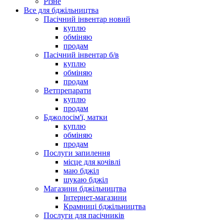
Різне
Все для бджільництва
Пасічний інвентар новий
куплю
обміняю
продам
Пасічний інвентар б/в
куплю
обміняю
продам
Ветпрепарати
куплю
продам
Бджолосім'ї, матки
куплю
обміняю
продам
Послуги запилення
місце для кочівлі
маю бджіл
шукаю бджіл
Магазини бджільництва
Інтернет-магазини
Крамниці бджільництва
Послуги для пасічників