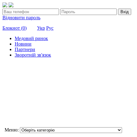
Вхід
Відновити пароль
Блокнот (
0
)
Укр
Рус
Медовий ринок
Новини
Партнери
Зворотній зв'язок
Меню: