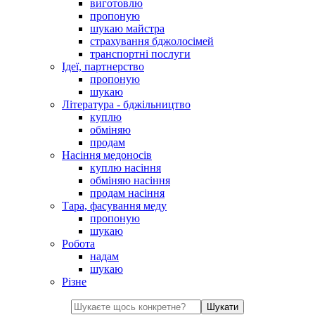
виготовлю
пропоную
шукаю майстра
страхування бджолосімей
транспортні послуги
Ідеї, партнерство
пропоную
шукаю
Література - бджільництво
куплю
обміняю
продам
Насіння медоносів
куплю насіння
обміняю насіння
продам насіння
Тара, фасування меду
пропоную
шукаю
Робота
надам
шукаю
Різне
Шукати