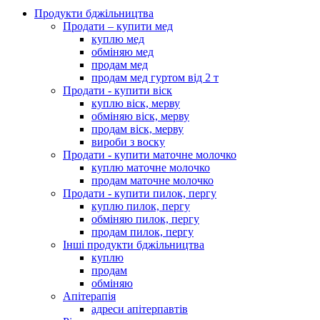
Продукти бджільництва
Продати – купити мед
куплю мед
обміняю мед
продам мед
продам мед гуртом від 2 т
Продати - купити віск
куплю віск, мерву
обміняю віск, мерву
продам віск, мерву
вироби з воску
Продати - купити маточне молочко
куплю маточне молочко
продам маточне молочко
Продати - купити пилок, пергу
куплю пилок, пергу
обміняю пилок, пергу
продам пилок, пергу
Інші продукти бджільництва
куплю
продам
обміняю
Апітерапія
адреси апітерпавтів