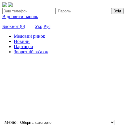
Вхід
Відновити пароль
Блокнот (
0
)
Укр
Рус
Медовий ринок
Новини
Партнери
Зворотній зв'язок
Меню: