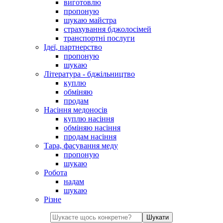
виготовлю
пропоную
шукаю майстра
страхування бджолосімей
транспортні послуги
Ідеї, партнерство
пропоную
шукаю
Література - бджільництво
куплю
обміняю
продам
Насіння медоносів
куплю насіння
обміняю насіння
продам насіння
Тара, фасування меду
пропоную
шукаю
Робота
надам
шукаю
Різне
Шукати