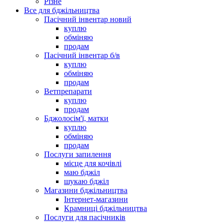
Різне
Все для бджільництва
Пасічний інвентар новий
куплю
обміняю
продам
Пасічний інвентар б/в
куплю
обміняю
продам
Ветпрепарати
куплю
продам
Бджолосім'ї, матки
куплю
обміняю
продам
Послуги запилення
місце для кочівлі
маю бджіл
шукаю бджіл
Магазини бджільництва
Інтернет-магазини
Крамниці бджільництва
Послуги для пасічників