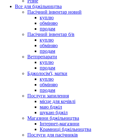
Різне
Все для бджільництва
Пасічний інвентар новий
куплю
обміняю
продам
Пасічний інвентар б/в
куплю
обміняю
продам
Ветпрепарати
куплю
продам
Бджолосім'ї, матки
куплю
обміняю
продам
Послуги запилення
місце для кочівлі
маю бджіл
шукаю бджіл
Магазини бджільництва
Інтернет-магазини
Крамниці бджільництва
Послуги для пасічників