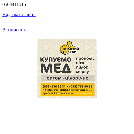
0504411515
Надіслати листа
В записник