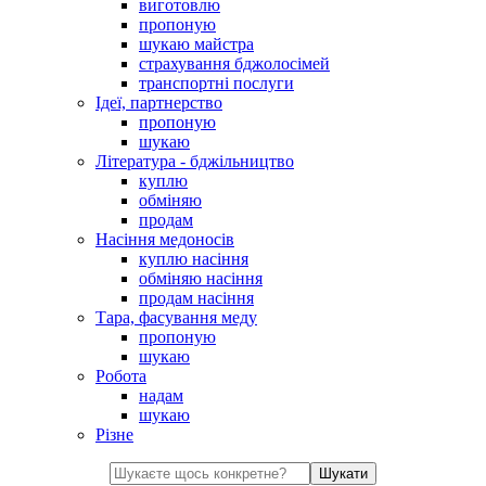
виготовлю
пропоную
шукаю майстра
страхування бджолосімей
транспортні послуги
Ідеї, партнерство
пропоную
шукаю
Література - бджільництво
куплю
обміняю
продам
Насіння медоносів
куплю насіння
обміняю насіння
продам насіння
Тара, фасування меду
пропоную
шукаю
Робота
надам
шукаю
Різне
Шукати