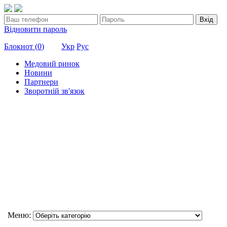
Вхід
Відновити пароль
Блокнот (
0
)
Укр
Рус
Медовий ринок
Новини
Партнери
Зворотній зв'язок
Меню: