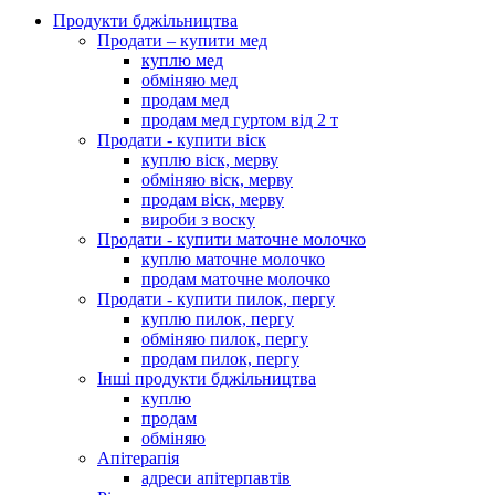
Продукти бджільництва
Продати – купити мед
куплю мед
обміняю мед
продам мед
продам мед гуртом від 2 т
Продати - купити віск
куплю віск, мерву
обміняю віск, мерву
продам віск, мерву
вироби з воску
Продати - купити маточне молочко
куплю маточне молочко
продам маточне молочко
Продати - купити пилок, пергу
куплю пилок, пергу
обміняю пилок, пергу
продам пилок, пергу
Інші продукти бджільництва
куплю
продам
обміняю
Апітерапія
адреси апітерпавтів