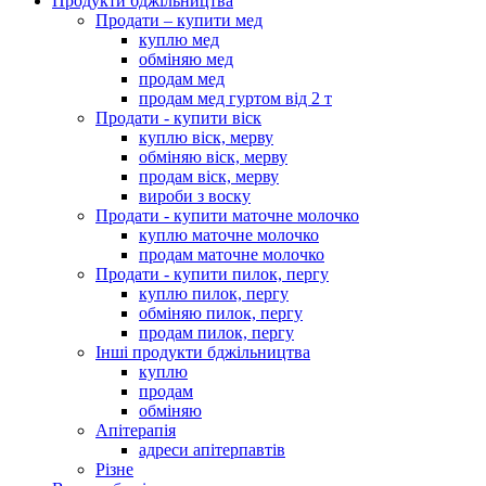
Продукти бджільництва
Продати – купити мед
куплю мед
обміняю мед
продам мед
продам мед гуртом від 2 т
Продати - купити віск
куплю віск, мерву
обміняю віск, мерву
продам віск, мерву
вироби з воску
Продати - купити маточне молочко
куплю маточне молочко
продам маточне молочко
Продати - купити пилок, пергу
куплю пилок, пергу
обміняю пилок, пергу
продам пилок, пергу
Інші продукти бджільництва
куплю
продам
обміняю
Апітерапія
адреси апітерпавтів
Різне