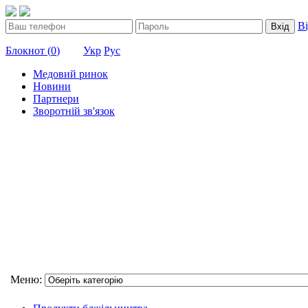
В
Вхід
Блокнот (
0
)
Укр
Рус
Медовий ринок
Новини
Партнери
Зворотній зв'язок
Меню: