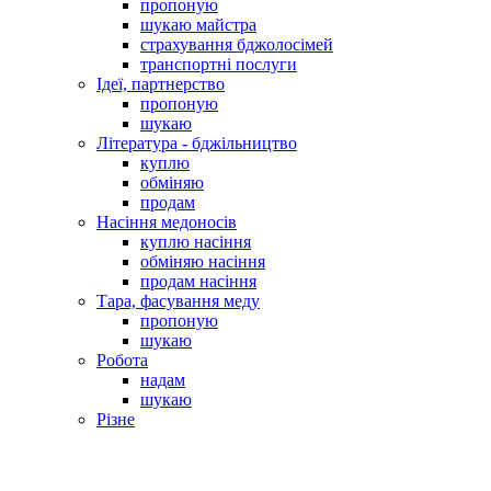
пропоную
шукаю майстра
страхування бджолосімей
транспортні послуги
Ідеї, партнерство
пропоную
шукаю
Література - бджільництво
куплю
обміняю
продам
Насіння медоносів
куплю насіння
обміняю насіння
продам насіння
Тара, фасування меду
пропоную
шукаю
Робота
надам
шукаю
Різне