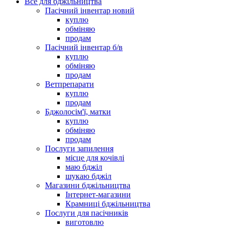
Все для бджільництва
Пасічний інвентар новий
куплю
обміняю
продам
Пасічний інвентар б/в
куплю
обміняю
продам
Ветпрепарати
куплю
продам
Бджолосім'ї, матки
куплю
обміняю
продам
Послуги запилення
місце для кочівлі
маю бджіл
шукаю бджіл
Магазини бджільництва
Інтернет-магазини
Крамниці бджільництва
Послуги для пасічників
виготовлю