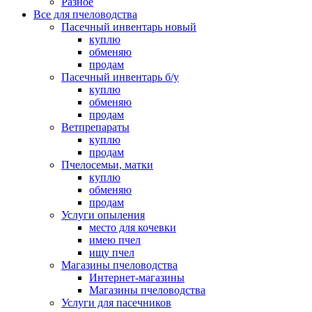
Разное
Все для пчеловодства
Пасечный инвентарь новый
куплю
обменяю
продам
Пасечный инвентарь б/у
куплю
обменяю
продам
Ветпрепараты
куплю
продам
Пчелосемьи, матки
куплю
обменяю
продам
Услуги опыления
место для кочевки
имею пчел
ищу пчел
Магазины пчеловодства
Интернет-магазины
Магазины пчеловодства
Услуги для пасечников