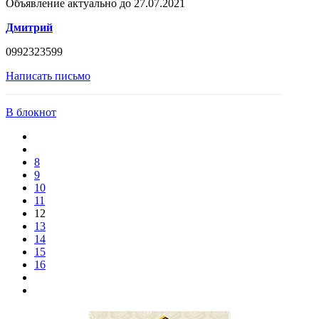
Объявление актуально до 27.07.2021
Дмитрий
0992323599
Написать письмо
В блокнот
8
9
10
11
12
13
14
15
16