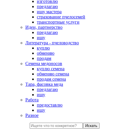
изготовлю
предлагаю
ищу мастера
страхование пчелосемей
транспортные услуги
Идеи, партнерство
предлагаю
ищу
Литература - пчеловодство
куплю
обменяю
продам
Семена медоносов
куплю семена
обменяю семена
продам семена
Тара, фасовка меда
предлагаю
ищу
Работа
предоставлю
ищу
Разное
Искать