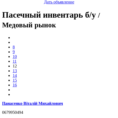
Дать объявление
Пасечный инвентарь б/у
/
Медовый рынок
8
9
10
11
12
13
14
15
16
Панасенко Віталій Михайлович
0679950494