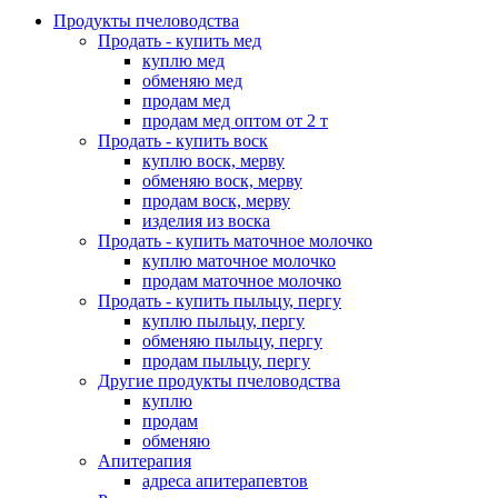
Продукты пчеловодства
Продать - купить мед
куплю мед
обменяю мед
продам мед
продам мед оптом от 2 т
Продать - купить воск
куплю воск, мерву
обменяю воск, мерву
продам воск, мерву
изделия из воска
Продать - купить маточное молочко
куплю маточное молочко
продам маточное молочко
Продать - купить пыльцу, пергу
куплю пыльцу, пергу
обменяю пыльцу, пергу
продам пыльцу, пергу
Другие продукты пчеловодства
куплю
продам
обменяю
Апитерапия
адреса апитерапевтов