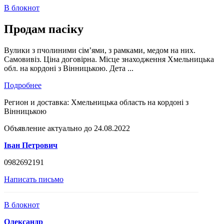
В блокнот
Продам пасіку
Вулики з пчолиними сім’ями, з рамками, медом на них.
Самовивіз. Ціна договірна. Місце знаходження Хмельницька
обл. на кордоні з Вінницькою. Дета ...
Подробнее
Регион и доставка:
Хмельницька область на кордоні з
Вінницькою
Объявление актуально до 24.08.2022
Іван Петрович
0982692191
Написать письмо
В блокнот
Олександр