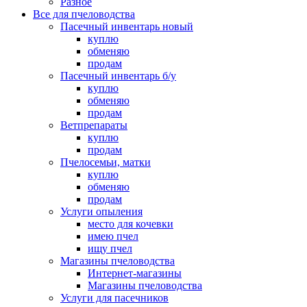
Разное
Все для пчеловодства
Пасечный инвентарь новый
куплю
обменяю
продам
Пасечный инвентарь б/у
куплю
обменяю
продам
Ветпрепараты
куплю
продам
Пчелосемьи, матки
куплю
обменяю
продам
Услуги опыления
место для кочевки
имею пчел
ищу пчел
Магазины пчеловодства
Интернет-магазины
Магазины пчеловодства
Услуги для пасечников