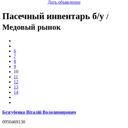
Дать объявление
Пасечный инвентарь б/у
/
Медовый рынок
6
7
8
9
10
11
12
13
14
Безгубенко Вiталiй Володимирович
0950469130