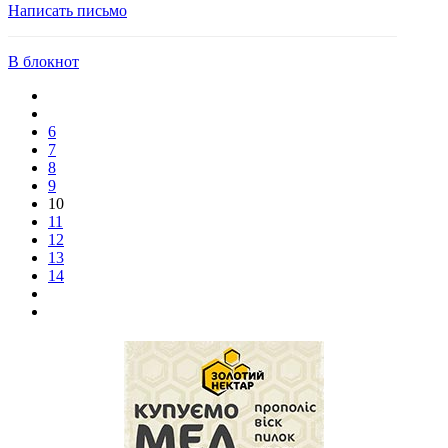
Написать письмо
В блокнот
6
7
8
9
10
11
12
13
14