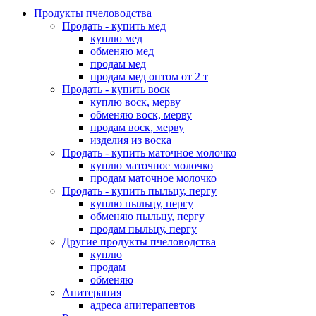
Продукты пчеловодства
Продать - купить мед
куплю мед
обменяю мед
продам мед
продам мед оптом от 2 т
Продать - купить воск
куплю воск, мерву
обменяю воск, мерву
продам воск, мерву
изделия из воска
Продать - купить маточное молочко
куплю маточное молочко
продам маточное молочко
Продать - купить пыльцу, пергу
куплю пыльцу, пергу
обменяю пыльцу, пергу
продам пыльцу, пергу
Другие продукты пчеловодства
куплю
продам
обменяю
Апитерапия
адреса апитерапевтов