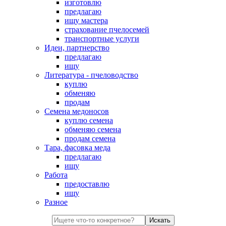
изготовлю
предлагаю
ищу мастера
страхование пчелосемей
транспортные услуги
Идеи, партнерство
предлагаю
ищу
Литература - пчеловодство
куплю
обменяю
продам
Семена медоносов
куплю семена
обменяю семена
продам семена
Тара, фасовка меда
предлагаю
ищу
Работа
предоставлю
ищу
Разное
Искать