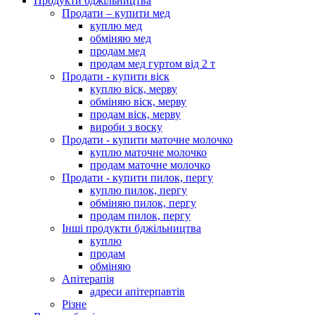
Продукти бджільництва
Продати – купити мед
куплю мед
обміняю мед
продам мед
продам мед гуртом від 2 т
Продати - купити віск
куплю віск, мерву
обміняю віск, мерву
продам віск, мерву
вироби з воску
Продати - купити маточне молочко
куплю маточне молочко
продам маточне молочко
Продати - купити пилок, пергу
куплю пилок, пергу
обміняю пилок, пергу
продам пилок, пергу
Інші продукти бджільництва
куплю
продам
обміняю
Апітерапія
адреси апітерпавтів
Різне