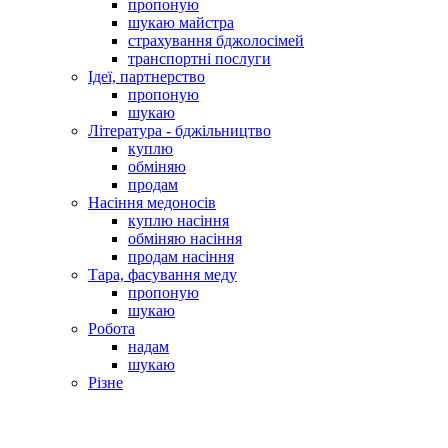
пропоную
шукаю майстра
страхування бджолосімей
транспортні послуги
Ідеї, партнерство
пропоную
шукаю
Література - бджільництво
куплю
обміняю
продам
Насіння медоносів
куплю насіння
обміняю насіння
продам насіння
Тара, фасування меду
пропоную
шукаю
Робота
надам
шукаю
Різне