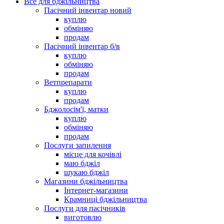
Все для бджільництва
Пасічний інвентар новий
куплю
обміняю
продам
Пасічний інвентар б/в
куплю
обміняю
продам
Ветпрепарати
куплю
продам
Бджолосім'ї, матки
куплю
обміняю
продам
Послуги запилення
місце для кочівлі
маю бджіл
шукаю бджіл
Магазини бджільництва
Інтернет-магазини
Крамниці бджільництва
Послуги для пасічників
виготовлю