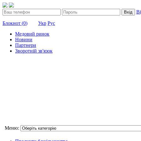
В
Вхід
Блокнот (
0
)
Укр
Рус
Медовий ринок
Новини
Партнери
Зворотній зв'язок
Меню: