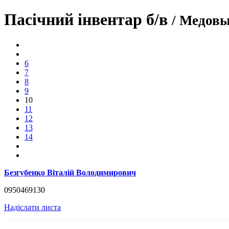
Пасічний інвентар б/в
/ Медов
6
7
8
9
10
11
12
13
14
Безгубенко Вiталiй Володимирович
0950469130
Надіслати листа