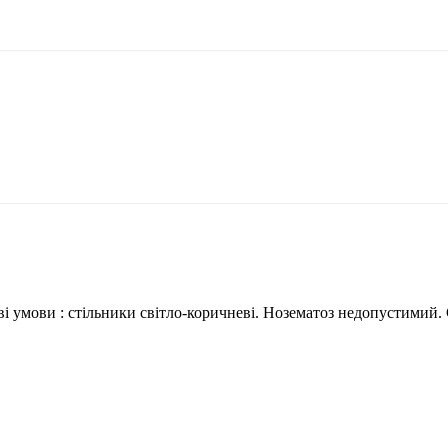
і умови : стільники світло-коричневі. Нозематоз недопустимий. С