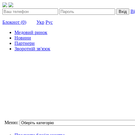
В
Вхід
Блокнот (
0
)
Укр
Рус
Медовий ринок
Новини
Партнери
Зворотній зв'язок
Меню: