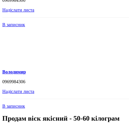
0969984306
Надіслати листа
В записник
Володимир
0969984306
Надіслати листа
В записник
Продам віск якісний - 50-60 кілограм