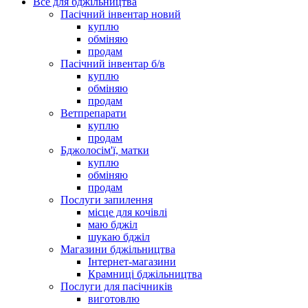
Все для бджільництва
Пасічний інвентар новий
куплю
обміняю
продам
Пасічний інвентар б/в
куплю
обміняю
продам
Ветпрепарати
куплю
продам
Бджолосім'ї, матки
куплю
обміняю
продам
Послуги запилення
місце для кочівлі
маю бджіл
шукаю бджіл
Магазини бджільництва
Інтернет-магазини
Крамниці бджільництва
Послуги для пасічників
виготовлю