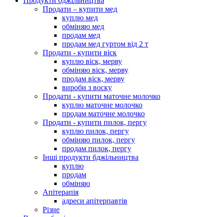
Продукти бджільництва
Продати – купити мед
куплю мед
обміняю мед
продам мед
продам мед гуртом від 2 т
Продати - купити віск
куплю віск, мерву
обміняю віск, мерву
продам віск, мерву
вироби з воску
Продати - купити маточне молочко
куплю маточне молочко
продам маточне молочко
Продати - купити пилок, пергу
куплю пилок, пергу
обміняю пилок, пергу
продам пилок, пергу
Інші продукти бджільництва
куплю
продам
обміняю
Апітерапія
адреси апітерпавтів
Різне