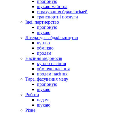
пропоную
шукаю майстра
страхування бджолосімей
транспортні послуги
Ідеї, партнерство
пропоную
шукаю
Література - бджільництво
куплю
обміняю
продам
Насіння медоносів
куплю насіння
обміняю насіння
продам насіння
Тара, фасування меду
пропоную
шукаю
Робота
надам
шукаю
Різне