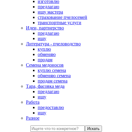
изготовлю
предлагаю
ищу мастера
страхование пчелосемей
транспортные услуги
Идеи, партнерство
предлагаю
ищу
Литература - пчеловодство
куплю
обменяю
продам
Семена медоносов
куплю семена
обменяю семена
продам семена
Тара, фасовка меда
предлагаю
ищу
Работа
предоставлю
ищу
Разное
Искать