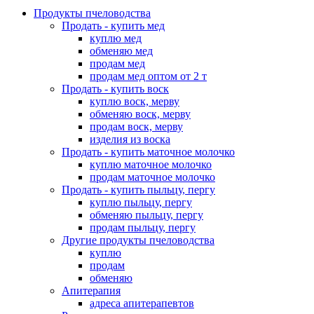
Продукты пчеловодства
Продать - купить мед
куплю мед
обменяю мед
продам мед
продам мед оптом от 2 т
Продать - купить воск
куплю воск, мерву
обменяю воск, мерву
продам воск, мерву
изделия из воска
Продать - купить маточное молочко
куплю маточное молочко
продам маточное молочко
Продать - купить пыльцу, пергу
куплю пыльцу, пергу
обменяю пыльцу, пергу
продам пыльцу, пергу
Другие продукты пчеловодства
куплю
продам
обменяю
Апитерапия
адреса апитерапевтов