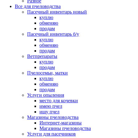
Разное
Все для пчеловодства
Пасечный инвентарь новый
куплю
обменяю
продам
Пасечный инвентарь б/у
куплю
обменяю
продам
Ветпрепараты
куплю
продам
Пчелосемьи, матки
куплю
обменяю
продам
Услуги опыления
место для кочевки
имею пчел
ищу пчел
Магазины пчеловодства
Интернет-магазины
Магазины пчеловодства
Услуги для пасечников