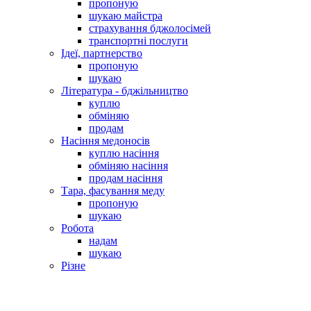
пропоную
шукаю майстра
страхування бджолосімей
транспортні послуги
Ідеї, партнерство
пропоную
шукаю
Література - бджільництво
куплю
обміняю
продам
Насіння медоносів
куплю насіння
обміняю насіння
продам насіння
Тара, фасування меду
пропоную
шукаю
Робота
надам
шукаю
Різне