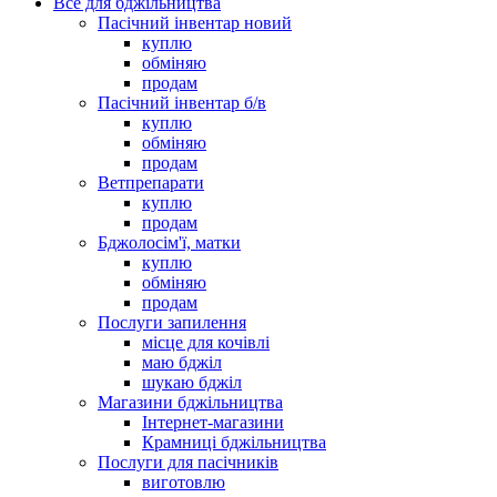
Все для бджільництва
Пасічний інвентар новий
куплю
обміняю
продам
Пасічний інвентар б/в
куплю
обміняю
продам
Ветпрепарати
куплю
продам
Бджолосім'ї, матки
куплю
обміняю
продам
Послуги запилення
місце для кочівлі
маю бджіл
шукаю бджіл
Магазини бджільництва
Інтернет-магазини
Крамниці бджільництва
Послуги для пасічників
виготовлю