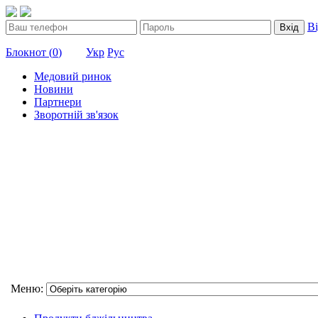
В
Вхід
Блокнот (
0
)
Укр
Рус
Медовий ринок
Новини
Партнери
Зворотній зв'язок
Меню: