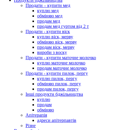
Продукти бджільництва
Продати – купити мед
куплю мед
обміняю мед
продам мед
продам мед гуртом від 2 т
Продати - купити віск
куплю віск, мерву
обміняю віск, мерву
продам віск, мерву
вироби з воску
Продати - купити маточне молочко
куплю маточне молочко
продам маточне молочко
Продати - купити пилок, пергу
куплю пилок, пергу
обміняю пилок, пергу
продам пилок, пергу
Інші продукти бджільництва
куплю
продам
обміняю
Апітерапія
адреси апітерпавтів
Різне