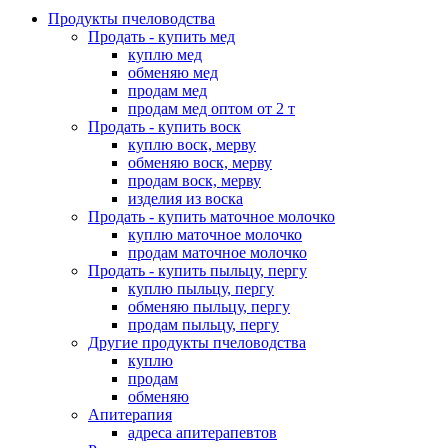
Продукты пчеловодства
Продать - купить мед
куплю мед
обменяю мед
продам мед
продам мед оптом от 2 т
Продать - купить воск
куплю воск, мерву
обменяю воск, мерву
продам воск, мерву
изделия из воска
Продать - купить маточное молочко
куплю маточное молочко
продам маточное молочко
Продать - купить пыльцу, пергу
куплю пыльцу, пергу
обменяю пыльцу, пергу
продам пыльцу, пергу
Другие продукты пчеловодства
куплю
продам
обменяю
Апитерапия
адреса апитерапевтов