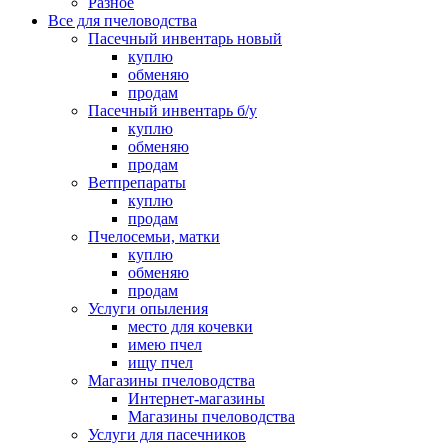
Разное
Все для пчеловодства
Пасечный инвентарь новый
куплю
обменяю
продам
Пасечный инвентарь б/у
куплю
обменяю
продам
Ветпрепараты
куплю
продам
Пчелосемьи, матки
куплю
обменяю
продам
Услуги опыления
место для кочевки
имею пчел
ищу пчел
Магазины пчеловодства
Интернет-магазины
Магазины пчеловодства
Услуги для пасечников