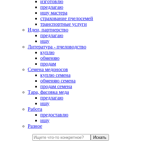
изготовлю
предлагаю
ищу мастера
страхование пчелосемей
транспортные услуги
Идеи, партнерство
предлагаю
ищу
Литература - пчеловодство
куплю
обменяю
продам
Семена медоносов
куплю семена
обменяю семена
продам семена
Тара, фасовка меда
предлагаю
ищу
Работа
предоставлю
ищу
Разное
Искать