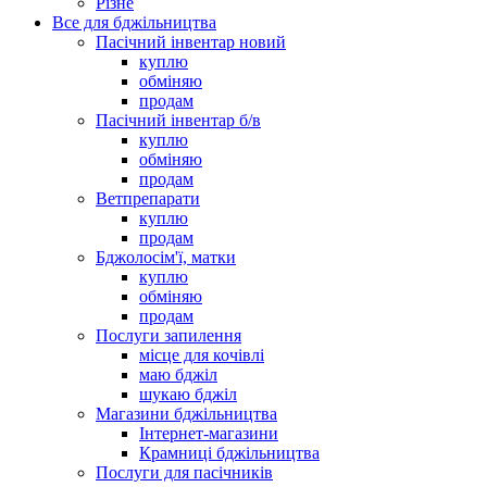
Різне
Все для бджільництва
Пасічний інвентар новий
куплю
обміняю
продам
Пасічний інвентар б/в
куплю
обміняю
продам
Ветпрепарати
куплю
продам
Бджолосім'ї, матки
куплю
обміняю
продам
Послуги запилення
місце для кочівлі
маю бджіл
шукаю бджіл
Магазини бджільництва
Інтернет-магазини
Крамниці бджільництва
Послуги для пасічників