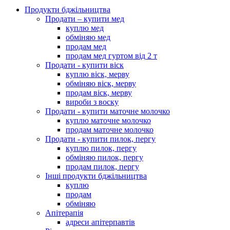
Продукти бджільництва
Продати – купити мед
куплю мед
обміняю мед
продам мед
продам мед гуртом від 2 т
Продати - купити віск
куплю віск, мерву
обміняю віск, мерву
продам віск, мерву
вироби з воску
Продати - купити маточне молочко
куплю маточне молочко
продам маточне молочко
Продати - купити пилок, пергу
куплю пилок, пергу
обміняю пилок, пергу
продам пилок, пергу
Інші продукти бджільництва
куплю
продам
обміняю
Апітерапія
адреси апітерпавтів