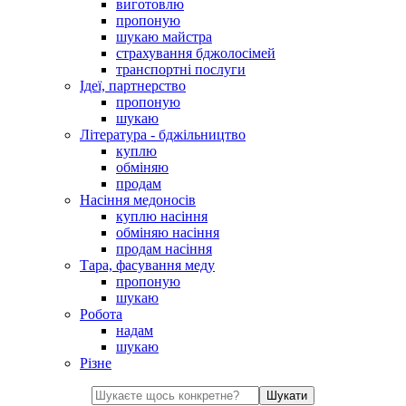
виготовлю
пропоную
шукаю майстра
страхування бджолосімей
транспортні послуги
Ідеї, партнерство
пропоную
шукаю
Література - бджільництво
куплю
обміняю
продам
Насіння медоносів
куплю насіння
обміняю насіння
продам насіння
Тара, фасування меду
пропоную
шукаю
Робота
надам
шукаю
Різне
Шукати