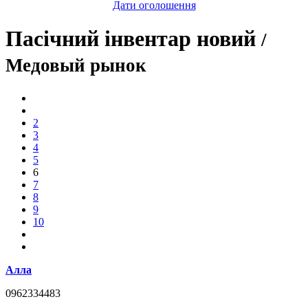
Дати оголошення
Пасічний інвентар новий
/
Медовый рынок
2
3
4
5
6
7
8
9
10
Алла
0962334483