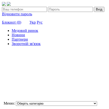
Вхід
Відновити пароль
Блокнот (
0
)
Укр
Рус
Медовий ринок
Новини
Партнери
Зворотній зв'язок
Меню: