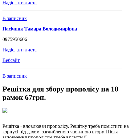
Надіслати листа
В записник
Пасічник Тамара Володимирівна
0975950606
Надіслати листа
Вебсайт
В записник
Решітка для збору прополісу на 10
рамок 67грн.
Решітка - вловлювач прополісу. Решітку треба помістити на
корпусі під дахом, заглибленою частиною вгору. Після
заповнення прополісом треба вкласти її ...