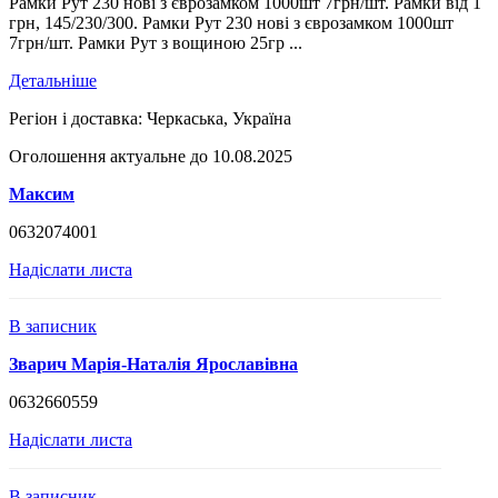
Рамки Рут 230 нові з єврозамком 1000шт 7грн/шт. Рамки від 1
грн, 145/230/300. Рамки Рут 230 нові з єврозамком 1000шт
7грн/шт. Рамки Рут з вощиною 25гр ...
Детальніше
Регіон і доставка:
Черкаська, Україна
Оголошення актуальне до 10.08.2025
Максим
0632074001
Надіслати листа
В записник
Зварич Марія-Наталія Ярославівна
0632660559
Надіслати листа
В записник