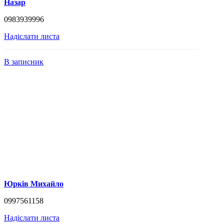
Назар
0983939996
Надіслати листа
В записник
Юрків Михайло
0997561158
Надіслати листа