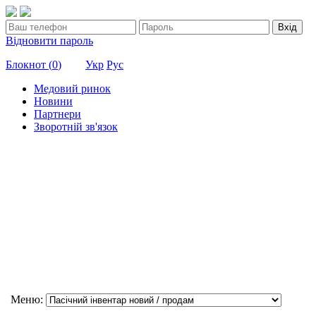
Вхід
Відновити пароль
Блокнот (
0
)
Укр
Рус
Медовий ринок
Новини
Партнери
Зворотній зв'язок
Меню: