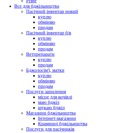
Різне
Все для бджільництва
Пасічний інвентар новий
куплю
обміняю
продам
Пасічний інвентар б/в
куплю
обміняю
продам
Ветпрепарати
куплю
продам
Бджолосім'ї, матки
куплю
обміняю
продам
Послуги запилення
місце для кочівлі
маю бджіл
шукаю бджіл
Магазини бджільництва
Інтернет-магазини
Крамниці бджільництва
Послуги для пасічників