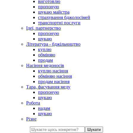
виготовлю
пропоную
шукаю майстра
страхування бджолосімей
транспортні послуги
Ідеї, партнерство
пропоную
шукаю
Література - бджільництво
куплю
обміняю
продам
Насіння медоносів
куплю насіння
обміняю насіння
продам насіння
Тара, фасування меду
пропоную
шукаю
Робота
надам
шукаю
Різне
Шукати