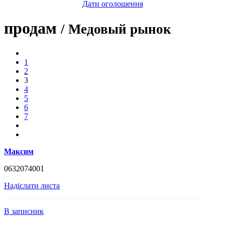
Дати оголошення
продам
/ Медовый рынок
1
2
3
4
5
6
7
Максим
0632074001
Надіслати листа
В записник