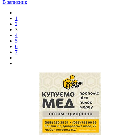
В записник
1
2
3
4
5
6
7