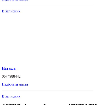
В записник
Наташа
0674988442
Надіслати листа
В записник