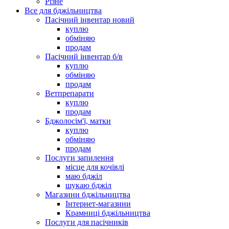
Різне
Все для бджільництва
Пасічний інвентар новий
куплю
обміняю
продам
Пасічний інвентар б/в
куплю
обміняю
продам
Ветпрепарати
куплю
продам
Бджолосім'ї, матки
куплю
обміняю
продам
Послуги запилення
місце для кочівлі
маю бджіл
шукаю бджіл
Магазини бджільництва
Інтернет-магазини
Крамниці бджільництва
Послуги для пасічників