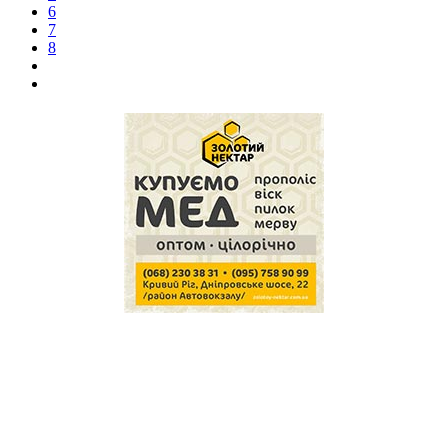
6
7
8