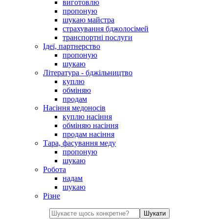
виготовлю
пропоную
шукаю майстра
страхування бджолосімей
транспортні послуги
Ідеї, партнерство
пропоную
шукаю
Література - бджільництво
куплю
обміняю
продам
Насіння медоносів
куплю насіння
обміняю насіння
продам насіння
Тара, фасування меду
пропоную
шукаю
Робота
надам
шукаю
Різне
Шукати