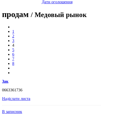
Дати оголошення
продам
/ Медовый рынок
1
2
3
4
5
6
7
8
Зак
0663361736
Надіслати листа
В записник