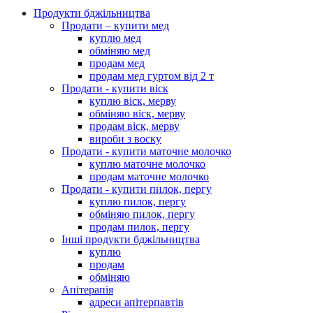
Продукти бджільництва
Продати – купити мед
куплю мед
обміняю мед
продам мед
продам мед гуртом від 2 т
Продати - купити віск
куплю віск, мерву
обміняю віск, мерву
продам віск, мерву
вироби з воску
Продати - купити маточне молочко
куплю маточне молочко
продам маточне молочко
Продати - купити пилок, пергу
куплю пилок, пергу
обміняю пилок, пергу
продам пилок, пергу
Інші продукти бджільництва
куплю
продам
обміняю
Апітерапія
адреси апітерпавтів