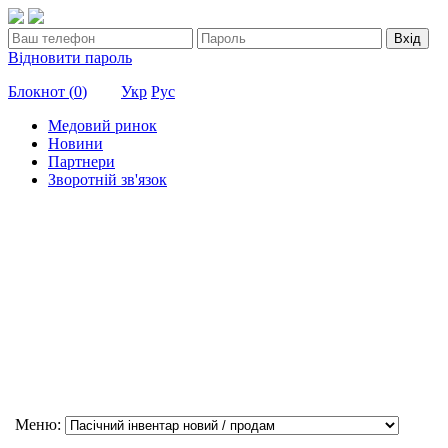
Вхід
Відновити пароль
Блокнот (
0
)
Укр
Рус
Медовий ринок
Новини
Партнери
Зворотній зв'язок
Меню: