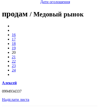
Дати оголошення
продам
/ Медовый рынок
16
17
18
19
20
21
22
23
24
Алексей
0994934337
Надіслати листа