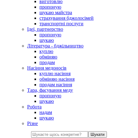
виготовлю
пропоную
шукаю майстра
страхування бджолосімей
транспортні послуги
Ідеї, партнерство
пропоную
шукаю
Література - бджільництво
куплю
обміняю
продам
Насіння медоносів
куплю насіння
обміняю насіння
продам насіння
Тара, фасування меду
пропоную
шукаю
Робота
надам
шукаю
Різне
Шукати