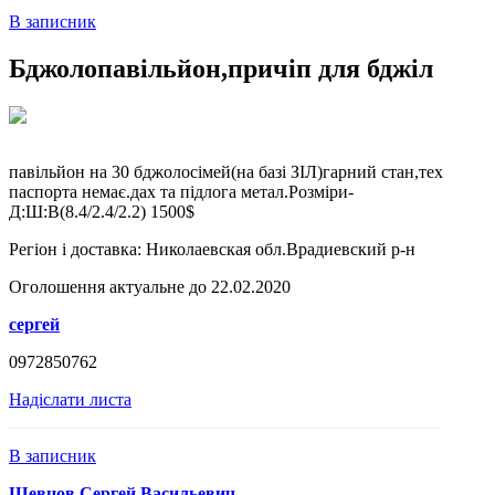
В записник
Бджолопавільйон,причіп для бджіл
павільйон на 30 бджолосімей(на базі ЗІЛ)гарний стан,тех
паспорта немає.дах та підлога метал.Розміри-
Д:Ш:В(8.4/2.4/2.2) 1500$
Регіон і доставка:
Николаевская обл.Врадиевский р-н
Оголошення актуальне до 22.02.2020
сергей
0972850762
Надіслати листа
В записник
Шевцов Сергей Васильевич