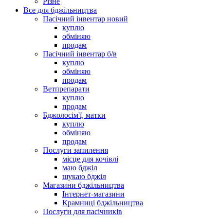
Різне
Все для бджільництва
Пасічний інвентар новий
куплю
обміняю
продам
Пасічний інвентар б/в
куплю
обміняю
продам
Ветпрепарати
куплю
продам
Бджолосім'ї, матки
куплю
обміняю
продам
Послуги запилення
місце для кочівлі
маю бджіл
шукаю бджіл
Магазини бджільництва
Інтернет-магазини
Крамниці бджільництва
Послуги для пасічників