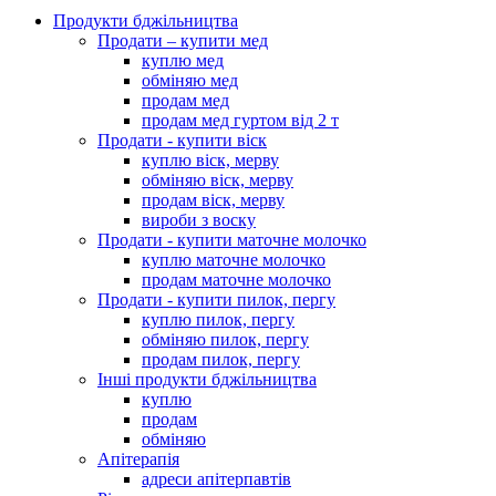
Продукти бджільництва
Продати – купити мед
куплю мед
обміняю мед
продам мед
продам мед гуртом від 2 т
Продати - купити віск
куплю віск, мерву
обміняю віск, мерву
продам віск, мерву
вироби з воску
Продати - купити маточне молочко
куплю маточне молочко
продам маточне молочко
Продати - купити пилок, пергу
куплю пилок, пергу
обміняю пилок, пергу
продам пилок, пергу
Інші продукти бджільництва
куплю
продам
обміняю
Апітерапія
адреси апітерпавтів