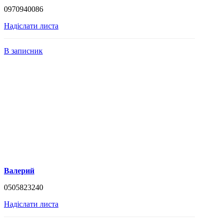
0970940086
Надіслати листа
В записник
Валерий
0505823240
Надіслати листа