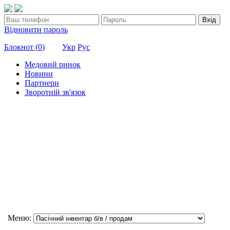
Вхід
Відновити пароль
Блокнот (
0
)
Укр
Рус
Медовий ринок
Новини
Партнери
Зворотній зв'язок
Меню: