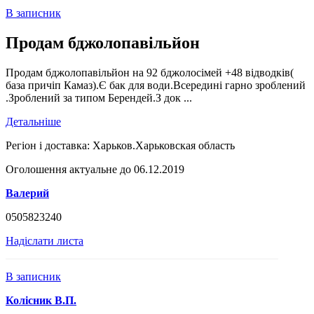
В записник
Продам бджолопавільйон
Продам бджолопавільйон на 92 бджолосімей +48 відводків(
база причіп Камаз).Є бак для води.Всередині гарно зроблений
.Зроблений за типом Берендей.З док ...
Детальніше
Регіон і доставка:
Харьков.Харьковская область
Оголошення актуальне до 06.12.2019
Валерий
0505823240
Надіслати листа
В записник
Колісник В.П.