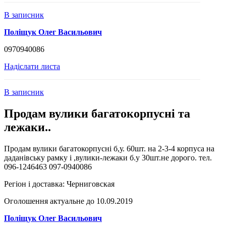
В записник
Поліщук Олег Васильович
0970940086
Надіслати листа
В записник
Продам вулики багатокорпусні та
лежаки..
Продам вулики багатокорпусні б,у. 60шт. на 2-3-4 корпуса на
даданівську рамку і ,вулики-лежаки б.у 30шт.не дорого. тел.
096-1246463 097-0940086
Регіон і доставка:
Черниговская
Оголошення актуальне до 10.09.2019
Поліщук Олег Васильович