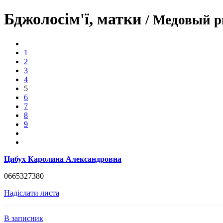
Бджолосім'ї, матки
/ Медовый 
1
2
3
4
5
6
7
8
9
Цибух Каролина Александровна
0665327380
Надіслати листа
В записник