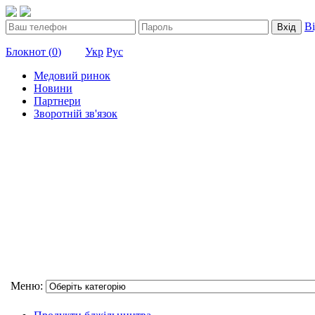
В
Вхід
Блокнот (
0
)
Укр
Рус
Медовий ринок
Новини
Партнери
Зворотній зв'язок
Меню: