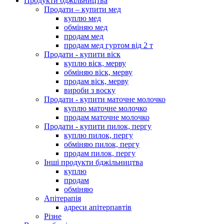
Продукти бджільництва
Продати – купити мед
куплю мед
обміняю мед
продам мед
продам мед гуртом від 2 т
Продати - купити віск
куплю віск, мерву
обміняю віск, мерву
продам віск, мерву
вироби з воску
Продати - купити маточне молочко
куплю маточне молочко
продам маточне молочко
Продати - купити пилок, пергу
куплю пилок, пергу
обміняю пилок, пергу
продам пилок, пергу
Інші продукти бджільництва
куплю
продам
обміняю
Апітерапія
адреси апітерпавтів
Різне