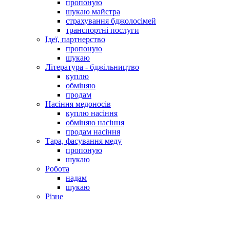
пропоную
шукаю майстра
страхування бджолосімей
транспортні послуги
Ідеї, партнерство
пропоную
шукаю
Література - бджільництво
куплю
обміняю
продам
Насіння медоносів
куплю насіння
обміняю насіння
продам насіння
Тара, фасування меду
пропоную
шукаю
Робота
надам
шукаю
Різне