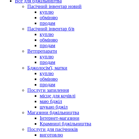
Все для бджільництва
Пасічний інвентар новий
куплю
обміняю
продам
Пасічний інвентар б/в
куплю
обміняю
продам
Ветпрепарати
куплю
продам
Бджолосім'ї, матки
куплю
обміняю
продам
Послуги запилення
місце для кочівлі
маю бджіл
шукаю бджіл
Магазини бджільництва
Інтернет-магазини
Крамниці бджільництва
Послуги для пасічників
виготовлю